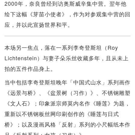
2000年，奈良曾经到访奥斯威辛集中营。翌年他
绘下这幅《芽苗小使者》，作为对参观集中营的回
应，并以此宣扬世界和平。
本场另一焦点，落在一系列李奇登斯坦（Roy
Lichtenstein）与妻子朵乐丝收藏多年，且从未上
拍的五件作品身上。
当中包括李奇登斯坦晚年「中国式山水」系列画作
《远景与桥》、《盆景树（习作）》、不锈钢雕塑
《文人石》；印象派宗师莫内名作《睡莲》为题，
重新以不锈钢板丝网印刷创作的《睡莲与日式
桥》；以及漫画风格「反射」系列的小尺幅纸本作
品《反射系列：女孩（习作）》。