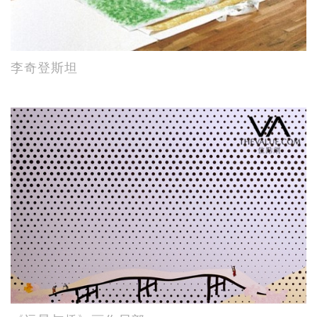
李奇登斯坦