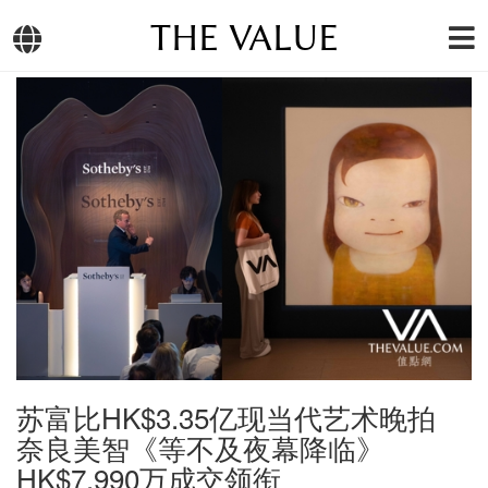
THE VALUE
苏富比HK$3.35亿现当代艺术晚拍
奈良美智《等不及夜幕降临》
HK$7,990万成交领衔