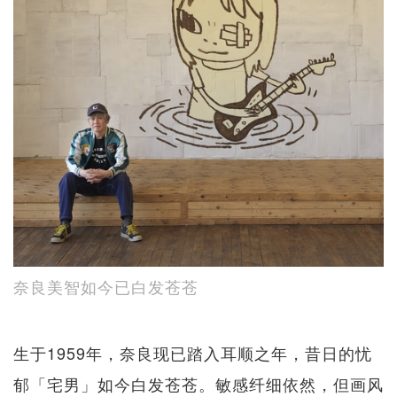
奈良美智如今已白发苍苍
生于1959年，奈良现已踏入耳顺之年，昔日的忧
郁「宅男」如今白发苍苍。敏感纤细依然，但画风