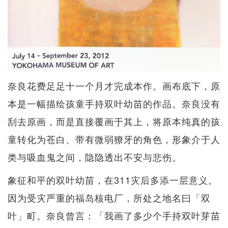
奈良花费足足十一个月才完成本作。画布底下，原
本是一幅描绘孩童手持双叶幼苗的作品。奈良没有
刮去原画，而是直接覆画于其上，将原本纯真的孩
童转化为苍白、带有微弱獠牙的角色，形象介于人
类与吸血鬼之间，隐隐透出不安与悲伤。
象征和平的双叶幼苗，在311灾后多添一层意义。
因为受灾严重的福岛核电厂，所处之地名曰「双
叶」町。奈良曾言：「我画了多少个手持双叶芽苗