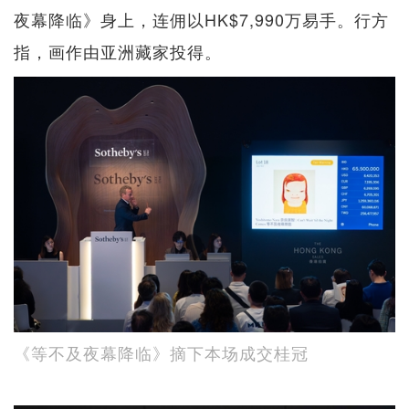
夜幕降临》身上，连佣以HK$7,990万易手。行方
指，画作由亚洲藏家投得。
《等不及夜幕降临》摘下本场成交桂冠