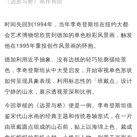
《远景与桥》画作局部
时间先回到1994年，当年李奇登斯坦在纽约大都
会艺术博物馆欣赏到德加的单色粉彩风景画，触发
他在1995年重投创作风景画的怀抱。
德加利用近乎抽象、没有边线的轻巧轮廓描绘景
色，李奇登斯坦从中大受启发，开始审视单色形状
如何呈现具象表现，利用标志性的「班戴点」设计
宁静的山水，展示透视景深和比例。
今回举槌的《远景与桥》便是一例。李奇登斯坦借
鉴宋代山水画的经典主题和传统卷轴形式，在一片
由班戴圆点组成的山石前，贴上以海绵上色、裁成
曲折蜿蜒的剪纸小树。小桥与人物，则置于画面左