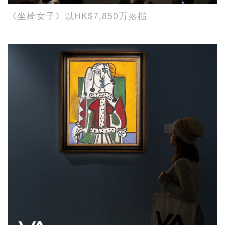
《坐椅女子》以HK$7,850万落槌