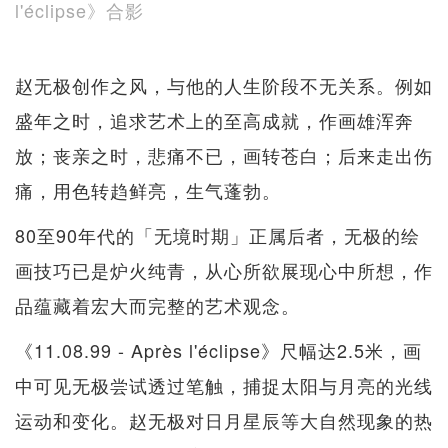
l'éclipse》合影
赵无极创作之风，与他的人生阶段不无关系。例如
盛年之时，追求艺术上的至高成就，作画雄浑奔
放；丧亲之时，悲痛不已，画转苍白；后来走出伤
痛，用色转趋鲜亮，生气蓬勃。
80至90年代的「无境时期」正属后者，无极的绘
画技巧已是炉火纯青，从心所欲展现心中所想，作
品蕴藏着宏大而完整的艺术观念。
《11.08.99 - Après l'éclipse》尺幅达2.5米，画
中可见无极尝试透过笔触，捕捉太阳与月亮的光线
运动和变化。赵无极对日月星辰等大自然现象的热