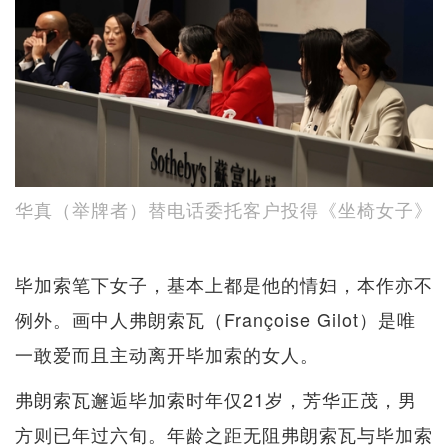
华真（举牌者）替电话委托客户投得《坐椅女子》
毕加索笔下女子，基本上都是他的情妇，本作亦不
例外。画中人弗朗索瓦（Françoise Gilot）是唯
一敢爱而且主动离开毕加索的女人。
弗朗索瓦邂逅毕加索时年仅21岁，芳华正茂，男
方则已年过六旬。年龄之距无阻弗朗索瓦与毕加索