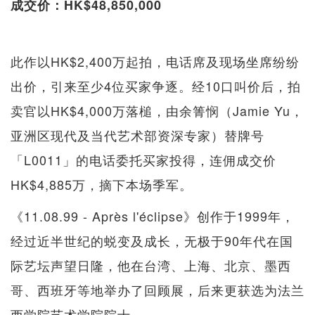
成交价：HK$48,850,000
此作以HK$2,400万起拍，电话席及现场坐席纷纷
出价，引来至少4位买家争逐。经10口叫价后，拍
卖官以HK$4,000万落槌，由余箐悯（Jamie Yu，
亚洲区现代及当代艺术部资深专家）替牌号
「L0011」的电话委托买家投得，连佣成交价
HK$4,885万，摘下本场季军。
《11.08.99 - Après l'éclipse》创作于1999年，
经过近半世纪的蜕变及成长，无极于90年代在国
际艺坛声望日隆，他在台湾、上海、北京、墨西
哥、西班牙等地举办了回顾展，后来更获选为法兰
西学院艺术学院院士。