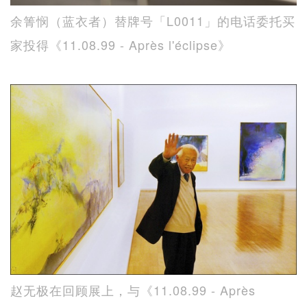
余箐悯（蓝衣者）替牌号「L0011」的电话委托买
家投得《11.08.99 - Après l'éclipse》
赵无极在回顾展上，与《11.08.99 - Après