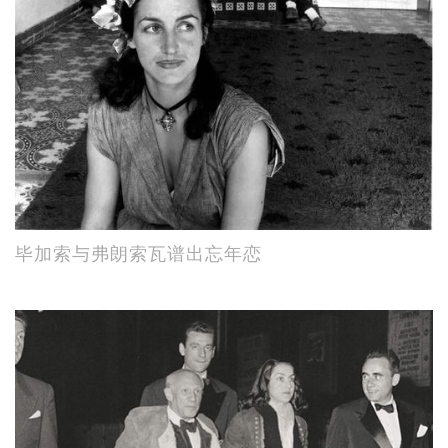
毕加索与弗朗索瓦谱出忘年恋