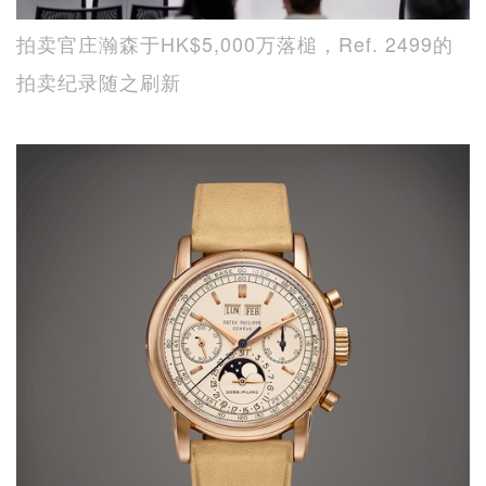
拍卖官庄瀚森于HK$5,000万落槌，Ref. 2499的
拍卖纪录随之刷新