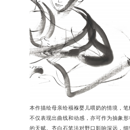
本作描绘母亲给襁褓婴儿喂奶的情境，笔
不仅表现出曲线和动感，亦可作为抽象形
的天赋。齐白石笔法对野口影响深远，细