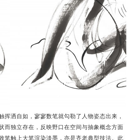
触挥洒自如，寥寥数笔就勾勒了人物姿态出来，
状而独立存在，反映野口在空间与抽象概念方面
致笔触上大笔渲染淡墨，亦是齐老典型技法。此