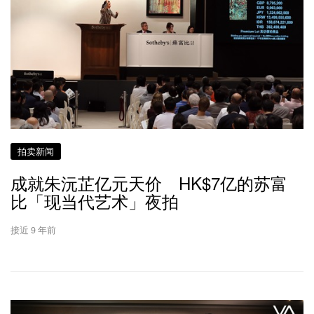
拍卖新闻
成就朱沅芷亿元天价 HK$7亿的苏富
比「现当代艺术」夜拍
接近 9 年前