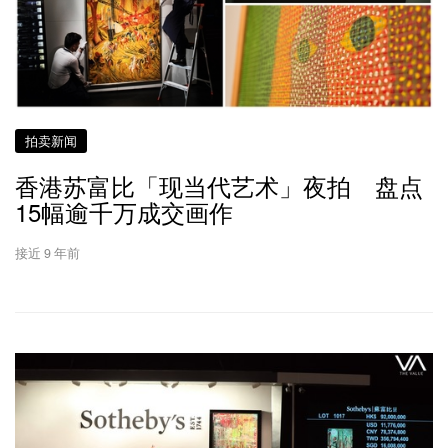
拍卖新闻
香港苏富比「现当代艺术」夜拍 盘点
15幅逾千万成交画作
接近 9 年前