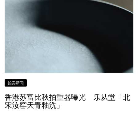
拍卖新闻
香港苏富比秋拍重器曝光 乐从堂「北
宋汝窑天青釉洗」
接近 9 年前