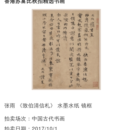
香港苏富比秋拍精选书画
张雨 《致伯清信札》 水墨水纸 镜框
拍卖场次：中国古代书画
拍卖日期：2017/10/1