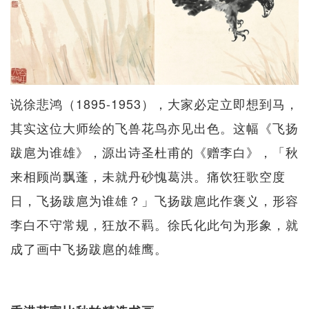
说徐悲鸿（1895-1953），大家必定立即想到马，
其实这位大师绘的飞兽花鸟亦见出色。这幅《飞扬
跋扈为谁雄》，源出诗圣杜甫的《赠李白》，「秋
来相顾尚飘蓬，未就丹砂愧葛洪。痛饮狂歌空度
日，飞扬跋扈为谁雄？」飞扬跋扈此作褒义，形容
李白不守常规，狂放不羁。徐氏化此句为形象，就
成了画中飞扬跋扈的雄鹰。