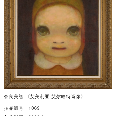
奈良美智 《艾美莉亚·艾尔哈特肖像》
拍品编号：1069