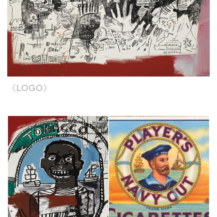
《LOGO》