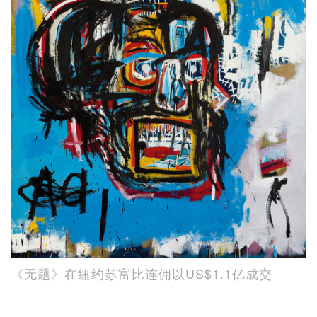
《无题》在纽约苏富比连佣以US$1.1亿成交