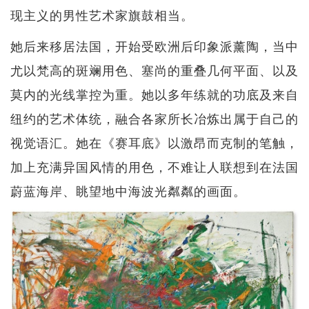
现主义的男性艺术家旗鼓相当。
她后来移居法国，开始受欧洲后印象派薰陶，当中
尤以梵高的斑斓用色、塞尚的重叠几何平面、以及
莫内的光线掌控为重。她以多年练就的功底及来自
纽约的艺术体统，融合各家所长冶炼出属于自己的
视觉语汇。她在《赛耳底》以激昂而克制的笔触，
加上充满异国风情的用色，不难让人联想到在法国
蔚蓝海岸、眺望地中海波光粼粼的画面。