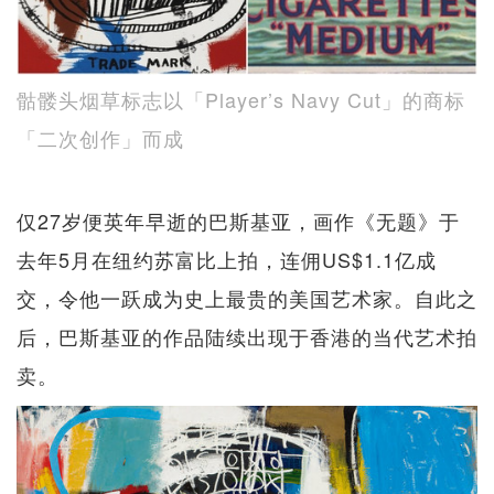
骷髅头烟草标志以「Player’s Navy Cut」的商标
「二次创作」而成
仅27岁便英年早逝的巴斯基亚，画作《无题》于
去年5月在纽约苏富比上拍，连佣US$1.1亿成
交，令他一跃成为史上最贵的美国艺术家。自此之
后，巴斯基亚的作品陆续出现于香港的当代艺术拍
卖。