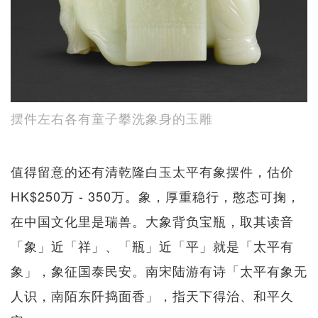
摆件左右各有童子攀洗象身的玉雕
值得留意的还有清乾隆白玉太平有象摆件，估价
HK$250万 - 350万。象，厚重稳行，憨态可掬，
在中国文化里是瑞兽。大象背负宝瓶，取其读音
「象」近「祥」、「瓶」近「平」就是「太平有
象」，象征国泰民安。南宋陆游有诗「太平有象无
人识，南陌东阡捣面香」，指天下得治、和平久