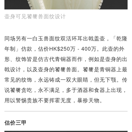
壶身可见饕餮兽面纹设计
同场另有一白玉兽面纹双活环耳出戟盖壶，「乾隆
年制」仿款，估价HK$250万 - 400万。此壶的外
形、纹饰皆是仿古代青铜器而作，例如是壶身的出
戟设计，以及壶身的饕餮兽面。饕餮是青铜器上最
常见的纹饰，永远铸成一双大眼睛，但无下颚。传
说饕餮贪吃，永不满足，多于酒器和食器上出现，
用以警惕贵族不要挥霍无度，暴殄天物。
估价三甲