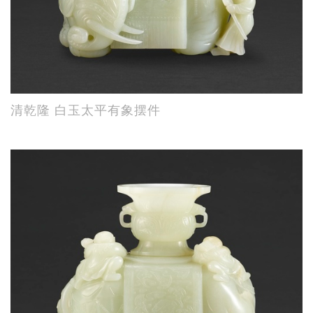
清乾隆 白玉太平有象摆件