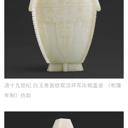
清十九世纪 白玉兽面纹双活环耳出戟盖壶 《乾隆
年制》仿款