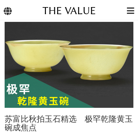
THE VALUE
苏富比秋拍玉石精选 极罕乾隆黄玉
碗成焦点