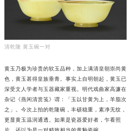
清乾隆 黄玉碗一对
黄玉乃极为珍贵的软玉品种，加上满清皇朝崇尚黄
色，黄玉甚得皇族垂青。事实上自明朝起，黄玉已
深受文人学者与玉器藏家重视。明代戏曲家高濂在
杂记《燕闲清赏笺》谓：「玉以甘黄为上，羊脂次
之」。今次上拍的乾隆碗，丰硕稳重，素净无纹，
更显黄玉温润通透。如果是瓷器爱好者，乍看照
片，还以为是一对精致相当的黄釉瓷碗。