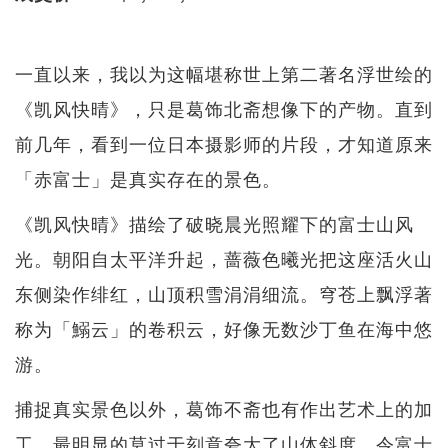
一直以来，我以为这幅堪称世上第二著名浮世绘的
《凯风快晴》，只是葛饰北斋想像下的产物。直到
前几年，看到一位日本摄影师的片段，才知道原来
「赤富士」是真实存在的景色。
《凯风快晴》描绘了破晓晨光照耀下的富士山风
光。朝阳自太平洋升起，蔷薇色曦光把这座活火山
东侧染作绯红，山顶积雪涓涓细流。穹苍上飘浮著
称为「鰯云」的卷积云，好像无数沙丁鱼在海中悠
游。
捕捉真实景色以外，葛饰不斋也有作出艺术上的加
工。最明显的莫过于刻意夸大了山体斜度，令富士