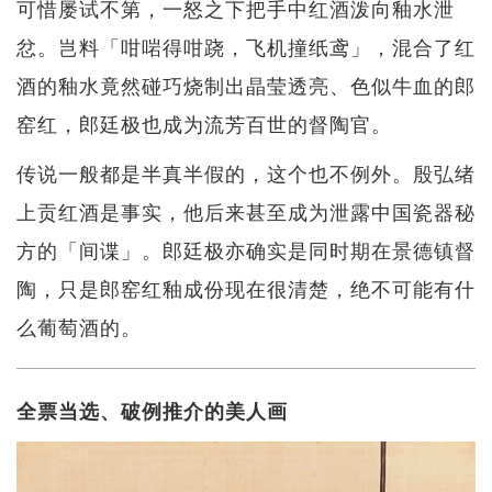
可惜屡试不第，一怒之下把手中红酒泼向釉水泄
忿。岂料「咁啱得咁跷，飞机撞纸鸢」，混合了红
酒的釉水竟然碰巧烧制出晶莹透亮、色似牛血的郎
窑红，郎廷极也成为流芳百世的督陶官。
传说一般都是半真半假的，这个也不例外。殷弘绪
上贡红酒是事实，他后来甚至成为泄露中国瓷器秘
方的「间谍」。郎廷极亦确实是同时期在景德镇督
陶，只是郎窑红釉成份现在很清楚，绝不可能有什
么葡萄酒的。
全票当选、破例推介的美人画