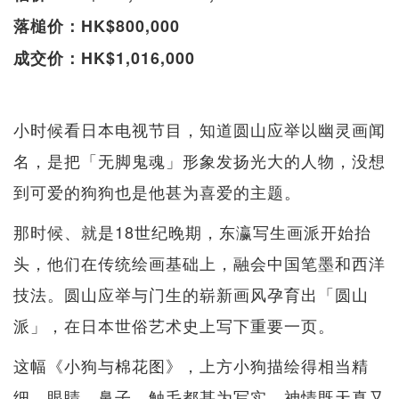
落槌价：HK$800,000
成交价：HK$1,016,000
小时候看日本电视节目，知道圆山应举以幽灵画闻
名，是把「无脚鬼魂」形象发扬光大的人物，没想
到可爱的狗狗也是他甚为喜爱的主题。
那时候、就是18世纪晚期，东瀛写生画派开始抬
头，他们在传统绘画基础上，融会中国笔墨和西洋
技法。圆山应举与门生的崭新画风孕育出「圆山
派」，在日本世俗艺术史上写下重要一页。
这幅《小狗与棉花图》，上方小狗描绘得相当精
细，眼睛、鼻子、触毛都甚为写实，神情既天真又