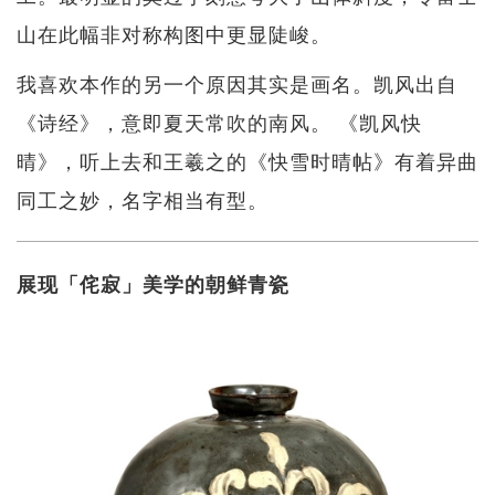
山在此幅非对称构图中更显陡峻。
我喜欢本作的另一个原因其实是画名。凯风出自
《诗经》，意即夏天常吹的南风。 《凯风快
晴》，听上去和王羲之的《快雪时晴帖》有着异曲
同工之妙，名字相当有型。
展现「侘寂」美学的朝鲜青瓷