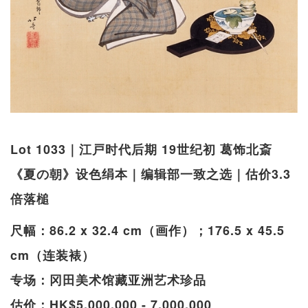
Lot 1033｜江戸时代后期 19世纪初 葛饰北斎
《夏の朝》设色绢本｜编辑部一致之选｜估价3.3
倍落槌
尺幅：86.2 x 32.4 cm（画作）；176.5 x 45.5
cm（连装裱）
专场：冈田美术馆藏亚洲艺术珍品
估价：HK$5,000,000 - 7,000,000