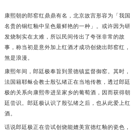
康熙朝的郎窑红鼎鼎有名，北京故宫形容为「我国
名贵的铜红釉中呈色最鲜艳的一种」。或许因为研
发烧制实在太难，所以民间传出了夸张非常的故
事，称当初是意外加上红酒才成功创烧出郎窑红，
煞是浪漫。
康熙年间，郎廷极奉旨到景德镇监督御窑。其时，
法国籍耶稣会教士殷弘绪正在当地传教，透过郎廷
极的关系向康熙帝进呈家乡的葡萄酒，因而获得朝
廷尝识。郎廷极认识了殷弘绪之后，也从此爱上红
酒。
话说郎廷极正在尝试创烧能媲美宣德红釉的瓷色，