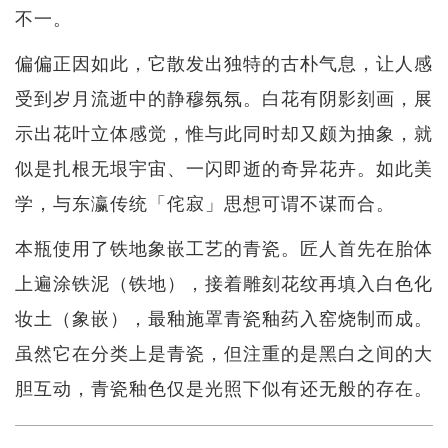
不一。
偏偏正因如此，它散发出独特的古朴气息，让人感
受到岁月流逝中的静穆氛氛。白花有阴影刻画，展
示出花叶立体感觉，惟与此同时却又颇为抽象，就
似是扎根无垠宇宙、一闪即逝的奇异花卉。如此美
学，与东瀛传统「侘寂」思想可谓不谋而合。
本瓶使用了铁地象嵌工艺的青瓷。匠人首先在胎体
上遍涂铁泥（铁地），接着雕刻花纹再填入白色化
妆土（象嵌），最釉施罩青瓷釉药入窑烧制而成。
虽然它在分类上是青瓷，但注重的是黑白之间的大
胆互动，青瓷釉色仅是光照下似有还无般的存在。