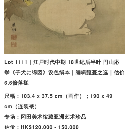
Lot 1111｜江戸时代中期 18世纪后半叶 円山応
挙《子犬に绵図》设色绢本｜编辑甄蔓之选｜估价
6.6倍落槌
尺幅：103.4 x 37.5 cm（画作）；190 x 49
cm（连装裱）
专场：冈田美术馆藏亚洲艺术珍品
估价：HK$120,000 - 150,000