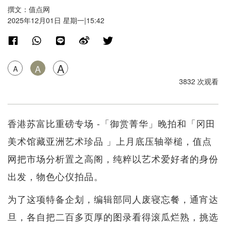
撰文：值点网
2025年12月01日 星期一|15:42
A
A
A
3832 次观看
香港苏富比重磅专场 -「御赏菁华」晚拍和「冈田
美术馆藏亚洲艺术珍品 」上月底压轴举槌，值点
网把市场分析置之高阁，纯粹以艺术爱好者的身份
出发，物色心仪拍品。
为了这项特备企划，编辑部同人废寝忘餐，通宵达
旦，各自把二百多页厚的图录看得滚瓜烂熟，挑选