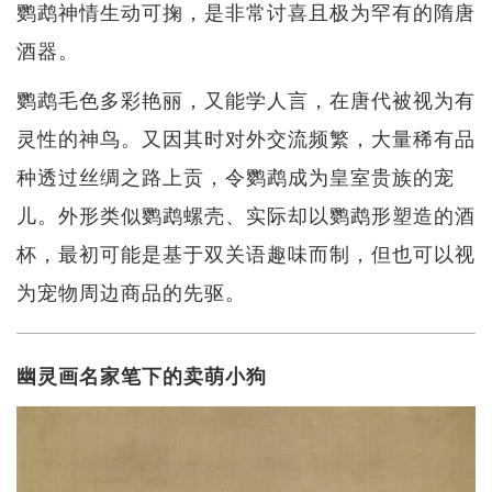
鹦鹉神情生动可掬，是非常讨喜且极为罕有的隋唐
酒器。
鹦鹉毛色多彩艳丽，又能学人言，在唐代被视为有
灵性的神鸟。又因其时对外交流频繁，大量稀有品
种透过丝绸之路上贡，令鹦鹉成为皇室贵族的宠
儿。外形类似鹦鹉螺壳、实际却以鹦鹉形塑造的酒
杯，最初可能是基于双关语趣味而制，但也​​可以视
为宠物周边商品的先驱。
幽灵画名家笔下的卖萌小狗