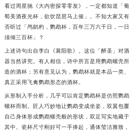
看过周星驰《大内密探零零发》，一定都知道「葡
萄美酒夜光杯，欲饮琵琶马上催」。不知大家又有
否听过「鸬鹚杓，鹦鹉杯，百年三万六千日，一日
须倾三百杯」？
上述诗句出自李白《襄阳歌》。这位「醉圣」对酒
器当然讲究。有人相信，诗中所言是用鹦鹉螺壳所
造的酒杯；另有意见认为，鹦鹉杯就是本品一类、
真正采用飞禽鹦鹉形态的酒杯。
从形制入手分析，几乎可以肯定鹦鹉杯是仿照鹦鹉
螺杯而制。匠人巧妙地让鹦鹉变成坐姿，双翼包覆
自己身体形成鹦鹉螺壳般的形状，双足写实地藏于
其中。瓷杯尺寸刚好可一手捧起，通体莹洁雅致，