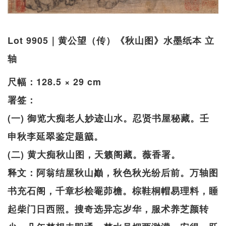
Lot 9905｜黄公望（传）《秋山图》水墨纸本 立
轴
尺幅：128.5 × 29 cm
署签：
(一) 御览大痴老人妙迹山水。忍贤书屋秘藏。壬
申秋李延翠鉴定题籖。
(二) 黄大痴秋山图，天籁阁藏。薇香署。
释文：阿翁结屋秋山巓，秋色秋光纷后前。万轴图
书充石阁，千章杉桧罨茆檐。棕鞋桐帽易理料，睡
起柴门日西照。搜奇选异忘岁华，服术养芝颜转