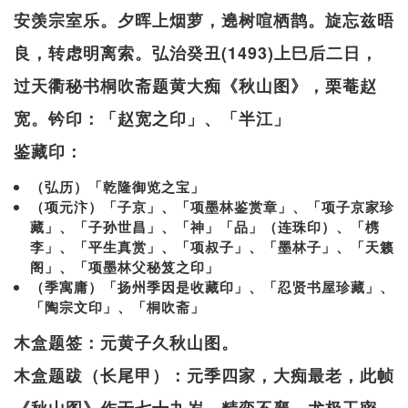
安羡宗室乐。夕晖上烟萝，遶树喧栖鹊。旋忘兹晤
良，转虑明离索。弘治癸丑(1493)上巳后二日，
过天衢秘书桐吹斋题黄大痴《秋山图》，栗菴赵
宽。钤印：「赵宽之印」、「半江」
鉴藏印：
（弘历）「乾隆御览之宝」
（项元汴）「子京」、「项墨林鉴赏章」、「项子京家珍
藏」、「子孙世昌」、「神」「品」（连珠印）、「槜
李」、「平生真赏」、「项叔子」、「墨林子」、「天籁
阁」、「项墨林父秘笈之印」
（季寓庸）「扬州季因是收藏印」、「忍贤书屋珍藏」、
「陶宗文印」、「桐吹斋」
木盒题签：元黄子久秋山图。
木盒题跋（长尾甲）：元季四家，大痴最老，此帧
《秋山图》作于七十九岁，精奕不襄，尤极工密，