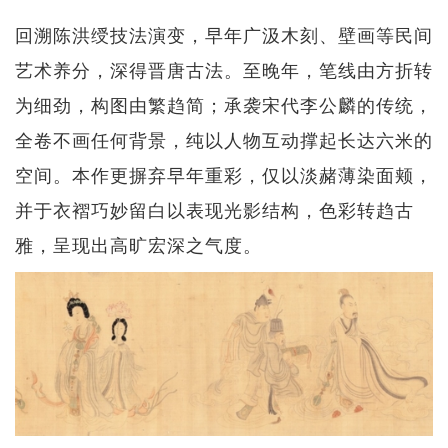
回溯陈洪绶技法演变，早年广汲木刻、壁画等民间
艺术养分，深得晋唐古法。至晚年，笔线由方折转
为细劲，构图由繁趋简；承袭宋代李公麟的传统，
全卷不画任何背景，纯以人物互动撑起长达六米的
空间。本作更摒弃早年重彩，仅以淡赭薄染面颊，
并于衣褶巧妙留白以表现光影结构，色彩转趋古
雅，呈现出高旷宏深之气度。