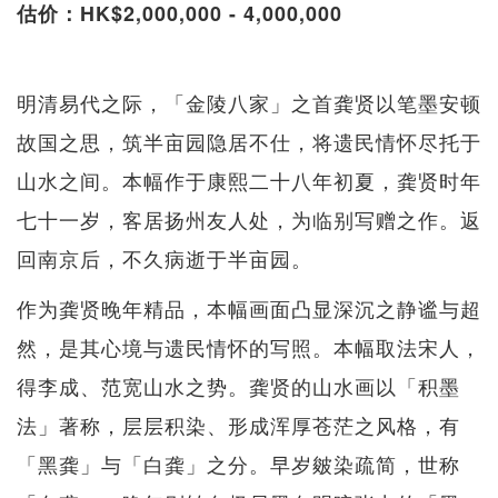
估价：HK$2,000,000 - 4,000,000
明清易代之际，「金陵八家」之首龚贤以笔墨安顿
故国之思，筑半亩园隐居不仕，将遗民情怀尽托于
山水之间。本幅作于康熙二十八年初夏，龚贤时年
七十一岁，客居扬州友人处，为临别写赠之作。返
回南京后，不久病逝于半亩园。
作为龚贤晚年精品，本幅画面凸显深沉之静谧与超
然，是其心境与遗民情怀的写照。本幅取法宋人，
得李成、范宽山水之势。龚贤的山水画以「积墨
法」著称，层层积染、形成浑厚苍茫之风格，有
「黑龚」与「白龚」之分。早岁皴染疏简，世称