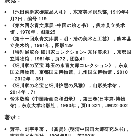
展览：
《池田侯爵家御蔵品入札》，东京美术倶乐部, 1919年4
月7日，编号 119
《第六回永青文库展 -中国の絵と书》，熊本县立美术
馆，1978年，图版25
《第十一回永青文库展 - 明・清の美术と工芸》，熊本县
立美术馆，1981年，图版129
《特别展覧会 细川家コレクション- 东洋美术》，京都国
立博物馆，1981年，页72，图版41
《细川家の至宝 珠玉の永青文库コレクション》，东京
国立博物馆、京都国立博物馆、九州国立博物馆，2010
－2012年，351
《细川家の名宝と细川护熙の风雅》，山形美术馆，
2014年，71
铃木敬编《中国绘画总和图录》，第三卷(日本篇-博物
馆)，东京大学出版社，1983年，页III-321，JM22-002
著录：
萧平、刘宇甲著，《龚贤》(明清中国画大师研究丛书)，
吉林美术出版社，1996年5月，第200页