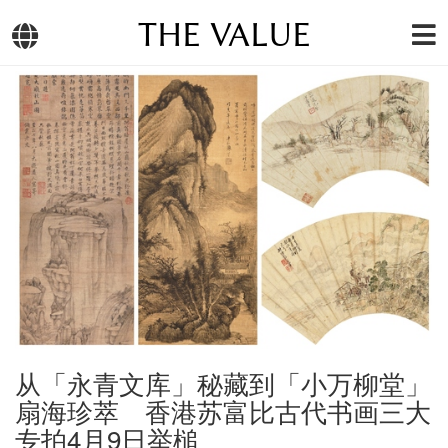
THE VALUE
从「永青文库」秘藏到「小万柳堂」
扇海珍萃 香港苏富比古代书画三大
专拍4月9日举槌