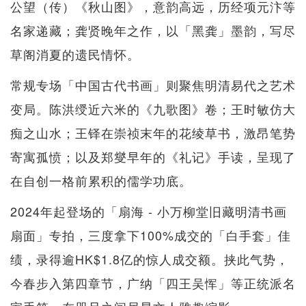
公望（传）《秋山图》，意韵高远，历经项元汴等
名家递藏；龚贤晚年之作，以「黑龚」墨韵，写尽
草阁消夏的遗民情怀。
常规专场「中国古代书画」则聚焦明清易代之艺术
变局。陈洪绶近六米的《九歌图》卷；王时敏仿大
痴之山水；王铎在崇祯末年的花绫草书，激昂笔势
寄寓孤愤；以及郑燮早年的《礼记》手读，呈现了
在自创一格前累积的儒学功底。
2024年起登场的「扇海 - 小万柳堂旧藏明清书画
扇面」专拍，三度拿下100%成交的「白手套」佳
绩，录得逾HK$1.8亿的惊人成交额。挟此气势，
今春步入第四章节，广纳「四王吴恽」等正统派名