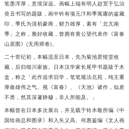
笔墨浑厚，意境深远。画幅上端有明人赵宽于弘治
癸丑书写的题跋，画中钤有项元汴和季寓庸的鉴藏
印，季氏为清初豪商，财力雄厚，素有「北亢南
季」之称，雅好收藏，曾拥有黄公望代表作《富春
山居图》(无用师卷)。
二十世纪初，本幅流至日本，先为菊池君惺堂收
藏，后归细川家族。日本汉学家长尾甲书题跋于木
盒，称之「此作追求旧学，笔笔规法北苑，纯主重
厚敛雄伟之气。视《富春》、《天池》诸作，似差
不类，然其深邃静穆，非人所能及。」
本幅曾在日本多次展出，并见载于铃木敬所编《中
国绘画总和图录》和入矢义高、何惠鉴编《文人画