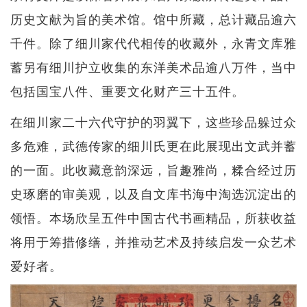
历史文献为旨的美术馆。馆中所藏，总计藏品逾六
千件。除了细川家代代相传的收藏外，永青文库雅
蓄另有细川护立收集的东洋美术品逾八万件，当中
包括国宝八件、重要文化财产三十五件。
在细川家二十六代守护的羽翼下，这些珍品躲过众
多危难，武德传家的细川氏更在此展现出文武并蓄
的一面。此收藏意韵深远，旨趣雅尚，糅合经过历
史琢磨的审美观，以及自文库书海中淘选沉淀出的
领悟。本场欣呈五件中国古代书画精品，所获收益
将用于筹措修缮，并推动艺术及持续启发一众艺术
爱好者。