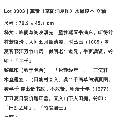
Lot 9903｜龚贤《草阁消夏图》水墨绫本 立轴
尺幅：78.9 × 45.1 cm
释文：峰阴草阁映溪光，壁挂瑶琴书满床。听得前
村莺语滑，人间五月最清凉。时己巳（1689）初
夏客邗江万竹山房，似明老年道兄，半亩龚贤。钤
印：「半千」
鉴藏印（钤于包首）：「松静经年」、「三笑轩」
木盒题签：（田能村直入）龚半千画草阁消夏图。
龚半千 传出诸书故，不敢贤。明治十年（1877）
丁丑夏日观倂题画盖。直入山下人田痴。钤印：
「田痴之印」、「竹翁居士」