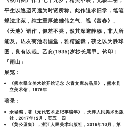
平生以逸迈闲远为时贤所称。此作追求旧学，笔笔
规法北苑，纯主重厚敛雄伟之气。视《富春》、
《天池》诸作，似差不类，然其深邃静穆，非人所
能及。亾友菊池君惺堂，雅精鉴裁，获之以为胜球
图，良有以哉。乙亥(1935)岁杪长尾甲。钤印：
「雨山」
展览：
《熊本県立美术馆开馆记念 永青文库名品展》，熊本县
立美术馆，1976年
著录：
佘城编，著《元代艺术史纪事编年》，天津人民美术出版
社，2017年12月，页五一四
《黄公望集》，浙江人民美术出版社，2016年10月，第