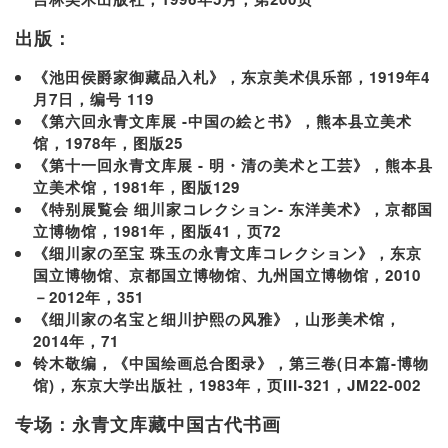
出版：
《池田侯爵家御藏品入札》，东京美术倶乐部，1919年4
月7日，编号 119
《第六回永青文库展 -中国の絵と书》，熊本县立美术
馆，1978年，图版25
《第十一回永青文库展 - 明・清の美术と工芸》，熊本县
立美术馆，1981年，图版129
《特别展覧会 细川家コレクション- 东洋美术》，京都国
立博物馆，1981年，图版41，页72
《细川家の至宝 珠玉の永青文库コレクション》，东京
国立博物馆、京都国立博物馆、九州国立博物馆，2010
－2012年，351
《细川家の名宝と细川护熙の风雅》，山形美术馆，
2014年，71
铃木敬编，《中国绘画总合图录》，第三卷(日本篇-博物
馆)，东京大学出版社，1983年，页III-321，JM22-002
专场：永青文库藏中国古代书画