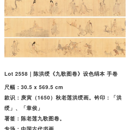
Lot 2558｜陈洪绶《九歌图卷》设色绢本 手卷
尺幅：30.5 x 569.5 cm
款识：庚寅（1650）秋老莲洪绶画。钤印：「洪
绶」、「章侯」
署签：陈老莲九歌图卷。
专场：中国古代书画