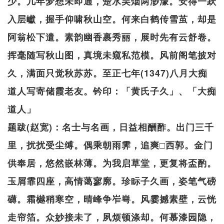
少。几年梦想未即通，楚水吴烟两渺濛。安得一跃
入层巘，握手仰啸秋山空。何来白鹤传雪茧，却是
阿翁松下遣。素韵幽香裹秀丽，展时先有云舒卷。
挥毫随写秋山图，真境未窥私范模。风前阁笔披对
久，满面只觉秋苏苏。至正七年(1347)八月大痴
道人写寄储霞老友。钤印：「黄氏子久」、「大痴
道人」
题跋(赵宽)：名士与名画，日益相酬酢。出门三千
里，扰扰受尘缚。偶乘朝雨霁，追爽□西郭。金门
供奉居，悠然嵌林薄。为我启草堂，更复将盃酌。
玉屑霏四座，高情蔼寥廓。珍眎子久画，姿笔气磅
礴。霜樾稍寒空，晴峰争岝㟧。风霎撼素壁，云恍
走帘箔。众妙接未了，夙烦顿涤却。何慕漆园隐，