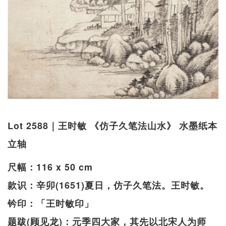
Lot 2588｜王时敏 《仿子久笔法山水》 水墨纸本
立轴
尺幅：116 x 50 cm
款识：辛卯(1651)夏日，仿子久笔法。王时敏。
钤印：「王时敏印」
题跋(顾见龙)：元季四大家，其先以北宋人为师