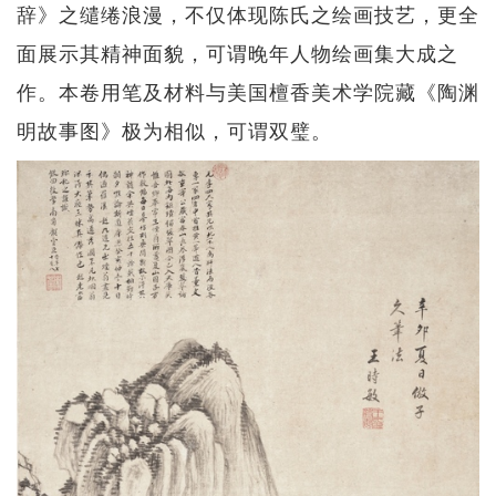
辞》之缱绻浪漫，不仅体现陈氏之绘画技艺，更全
面展示其精神面貌，可谓晚年人物绘画集大成之
作。本卷用笔及材料与美国檀香美术学院藏《陶渊
明故事图》极为相似，可谓双璧。