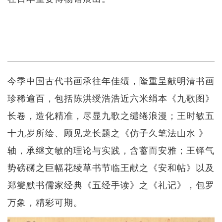
今季中国古代书画承往年佳绩，隆重呈献明清书画
珍稀逾百，包括陈洪绶浩浩近六米绢本《九歌图》
长卷，造化精准，尽显九歌之缱绻浪漫；王时敏五
十九岁所绘、顾见龙长题之《仿子久笔法山水 》
轴，承继文敏的理论与实践，含蓄而安雅；王铎气
势磅礴之巨幅花绫草书节临王献之《安和帖》以及
郑燮默书儒家经典《五经手读》之《礼记》，包罗
万象，精彩可期。