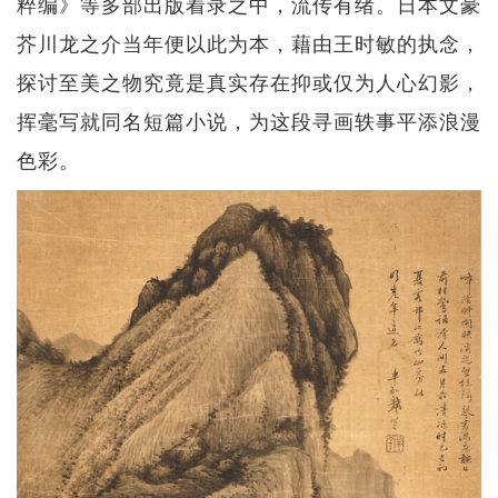
粹编》等多部出版着录之中，流传有绪。日本文豪
芥川龙之介当年便以此为本，藉由王时敏的执念，
探讨至美之物究竟是真实存在抑或仅为人心幻影，
挥毫写就同名短篇小说，为这段寻画轶事平添浪漫
色彩。