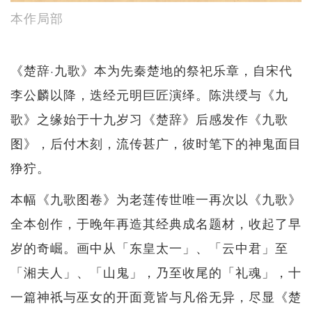
本作局部
《楚辞·九歌》本为先秦楚地的祭祀乐章，自宋代
李公麟以降，迭经元明巨匠演绎。陈洪绶与《九
歌》之缘始于十九岁习《楚辞》后感发作《九歌
图》，后付木刻，流传甚广，彼时笔下的神鬼面目
狰狞。
本幅《九歌图卷》为老莲传世唯一再次以《九歌》
全本创作，于晚年再造其经典成名题材，收起了早
岁的奇崛。画中从「东皇太一」、「云中君」至
「湘夫人」、「山鬼」，乃至收尾的「礼魂」，十
一篇神祇与巫女的开面竟皆与凡俗无异，尽显《楚