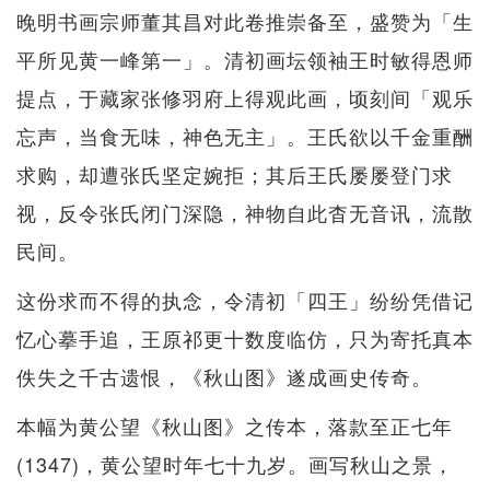
晚明书画宗师董其昌对此卷推崇备至，盛赞为「生
平所见黄一峰第一」。清初画坛领袖王时敏得恩师
提点，于藏家张修羽府上得观此画，顷刻间「观乐
忘声，当食无味，神色无主」。王氏欲以千金重酬
求购，却遭张氏坚定婉拒；其后王氏屡屡登门求
视，反令张氏闭门深隐，神物自此杳无音讯，流散
民间。
这份求而不得的执念，令清初「四王」纷纷凭借记
忆心摹手追，王原祁更十数度临仿，只为寄托真本
佚失之千古遗恨，《秋山图》遂成画史传奇。
本幅为黄公望《秋山图》之传本，落款至正七年
(1347)，黄公望时年七十九岁。画写秋山之景，