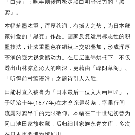
「白龚」；晚年则转向极尽黑白明暗张力的「黑
龚」。
本幅笔墨浓重，浑厚苍润，有撼人之势，为日本藏
家钟爱的「黑龚」作品。画家反复运用标志性的积
墨技法，让浓重墨色在绢绫上交织叠加，形成浑厚
苍润的强大视觉撼动力。在层层重墨烘托下，不仅
透出山林凉意沁人的幽深，更藉由「峰阴草阁」、
「听得前村莺语滑」之题诗引人入胜。
田能村直入被誉为「日本最后一位文人画巨匠」，
于明治十年(1877年)在木盒亲题签条，字里行间
流露对龚半千的无限敬仰。本幅在二十世纪初曾为
冈山池田家族收藏，后归细川家族永青文库，多次
在日本重要博物馆展出。