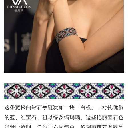
这条宽松的钻石手链犹如一块「白板」，衬托优质
的蓝、红宝石、祖母绿及缟玛瑙。这些艳丽宝石色
彩对比鲜明，但设计布局简单，所刻画莲花图案呈