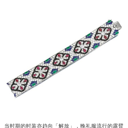
当时期的时装亦趋向「解放」，晚礼服流行的露臂