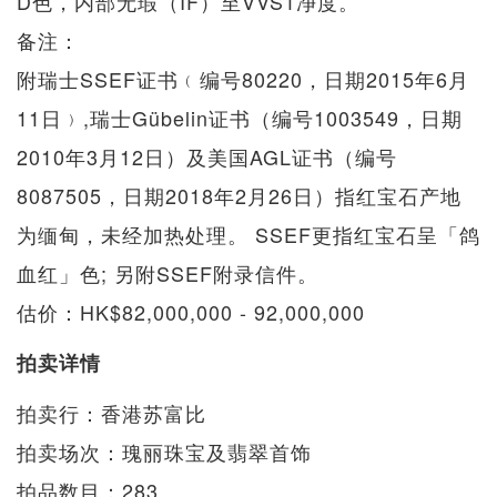
D色，内部无瑕（IF）至VVS1净度。
备注：
附瑞士SSEF证书﹙编号80220，日期2015年6月
11日﹚,瑞士Gübelin证书（编号1003549，日期
2010年3月12日）及美国AGL证书（编号
8087505，日期2018年2月26日）指红宝石产地
为缅甸，未经加热处理。 SSEF更指红宝石呈「鸽
血红」色; 另附SSEF附录信件。
估价：HK$82,000,000 - 92,000,000
拍卖详情
拍卖行：香港苏富比
拍卖场次：瑰丽珠宝及翡翠首饰
拍品数目：283