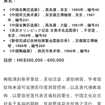
展览：
《中国名陶百选展》，髙岛屋，东京・1960年，编号40
《中国宋元美术展》，东京国立博物馆，东京，1961
年，编号241
《中国名陶百选展》，髙岛屋，大阪，1961年，编号43
《东京オリンピック记念 古美术名品図录》，不言堂，
东京，1964年，编号58
《新馆完成记念特别展覧会図版目录》，京都国立博物
馆，1966年，编号269
《中国陶磁展》，秋田市美术馆，1966年，编号8
估价：HK$300,000 - 600,000
梅瓶满刻卷草童纹，灵动活泼，遒劲俐落。学者指
纹饰来源可追溯至印度洞窟壁画，以及唐代佛教装
饰，以婴孩坐莲代表灵魂轮回重生。中国文化自古
对多子多福的期盼，造就婴孩花卉纹饰之流行。青