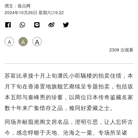
撰文：值点网
2024年10月26日 星期六|19:22
A
A
A
2308 次观看
苏富比承接十月上旬潘氏小听颿楼的拍卖佳绩，本
月下旬在香港置地旗舰艺廊续呈专题拍卖，包括坂
本五郎与秦峰男的珍蓄，以两位日本传奇鉴藏名家
数十年来广集惜存之品，飨同好爱藏之士。
同场并献翦淞阁文房名品，澄明引思，让人忘怀古
今，感念蜉蝣于天地、沧海之一粟。专场所呈诸