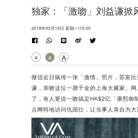
独家：「激吻」刘益谦掀
2018年03月19日 星期一|15:55
A
A
A
微信近日疯传一张「激情」照片，苏富比亚洲
谦，亲吻这位一掷千金的上海大藏家。网
了，有人更说一吻搞定HK$2亿「康熙
点网特地访问仇国仕，让当事人亲自为大