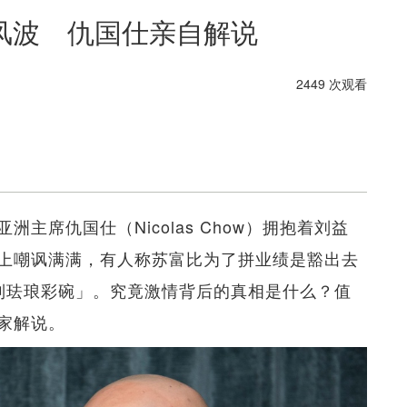
风波 仇国仕亲自解说
2449 次观看
主席仇国仕（Nicolas Chow）拥抱着刘益
上嘲讽满满，有人称苏富比为了拼业绩是豁出去
御制珐琅彩碗」。究竟激情背后的真相是什么？值
家解说。