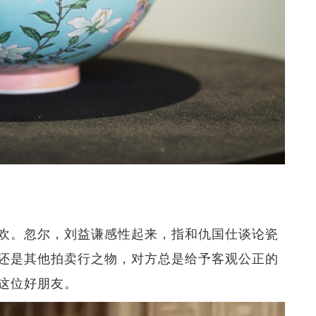
欢。忽尔，刘益谦感性起来，指和仇国仕谈论瓷
还是其他拍卖行之物，对方总是给予客观公正的
这位好朋友。