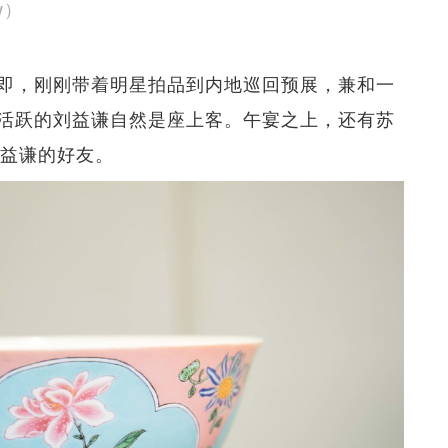
w）
即，刚刚带着明星拍品到内地巡回预展，兼和一
活跃的刘益谦自然是座上客。午宴之上，还有苏
刘益谦的好友。