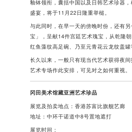
釉钵领衔，囊括中国以及日韩艺术珍器，
盛宴，将于11月22日隆重举槌。
与此同时，在早一天的傍晚时份，还有另
宝」，呈献14件宫廷艺术瑰宝，从乾隆
红鱼藻纹高足碗、乃至元青花云龙纹盖罐
长久以来，一般只有现当代艺术获得夜间
艺术专场作此安排，可见对之如何重视。
冈田美术馆藏亚洲艺术珍品
展览及拍卖地点：香港苏富比旗舰艺廊
地址：中环干诺道中8号置地遮打
展览时间：