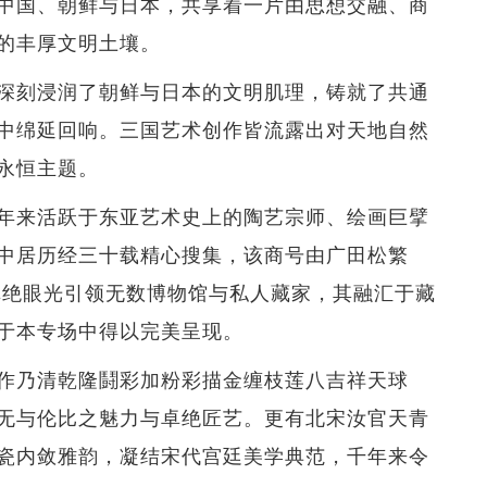
中国、朝鲜与日本，共享着一片由思想交融、商
的丰厚文明土壤。
深刻浸润了朝鲜与日本的文明肌理，铸就了共通
中绵延回响。三国艺术创作皆流露出对天地自然
永恒主题。
年来活跃于东亚艺术史上的陶艺宗师、绘画巨擘
中居历经三十载精心搜集，该商号由广田松繁
其卓绝眼光引领无数博物馆与私人藏家，其融汇于藏
于本专场中得以完美呈现。
作乃清乾隆鬪彩加粉彩描金缠枝莲八吉祥天球
无与伦比之魅力与卓绝匠艺。更有北宋汝官天青
瓷内敛雅韵，凝结宋代宫廷美学典范，千年来令