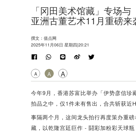
「冈田美术馆藏」专场与
亚洲古董艺术11月重磅来
撰文：值点网
2025年11月06日 星期四|20:21
A
A
A
今年9月，香港苏富比举办「伊势彦信珍
拍品之中，仅1件未有售出，合共斩获近H
事隔两个月，这间龙头拍行再度策办重磅
藏，以乾隆宫廷巨作 - 鬪彩加粉彩天球瓶