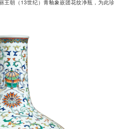
丽王朝（13世纪）青釉象嵌团花纹净瓶，为此珍