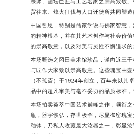
宗师、画坛巨匠与工艺名家之崇高致敬。
贸往来、烽火征伐与人口迁徙所共同塑造
中国哲思，特别是儒家学说与佛家智慧，
的精神根基，并在其艺术创作与社会价值
的崇高敬意，以及对美与灵性不懈追求的
本场甄选之冈田美术馆珍品，谨向近三千
与匠作大家致以崇高敬意。这些瑰宝由壶
（不孤斎）于1924年创立，百年来以
品中的超凡审美与毫不妥协的品质标准，
本场拍卖荟萃中国艺术巅峰之作，领衔之
瓶，器宇恢弘，存世极罕，尽显御窑瑰宝
釉钵，乃私人收藏最大汝器之一，彰显汝