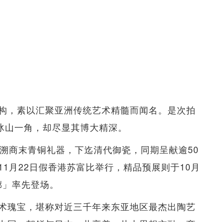
构，素以汇聚亚洲传统艺术精髓而闻名。是次拍
之冰山一角，却尽显其博大精深。
上溯商末青铜礼器，下迄清代御瓷，同期呈献逾50
1月22日假香港苏富比举行，精品预展则于10月
廊」率先登场。
术瑰宝，堪称对近三千年来东亚地区最杰出陶艺