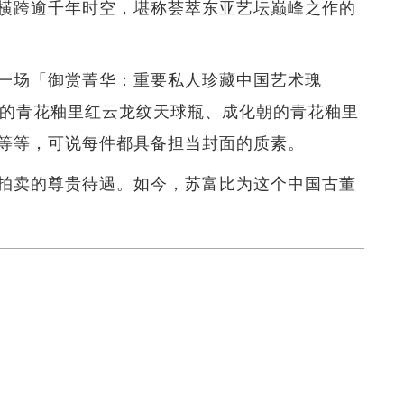
横跨逾千年时空，堪称荟萃东亚艺坛巅峰之作的
一场「御赏菁华：重要私人珍藏中国艺术瑰
朝的青花釉里红云龙纹天球瓶、成化朝的青花釉里
等等，可说每件都具备担当封面的质素。
拍卖的尊贵待遇。如今，苏富比为这个中国古董