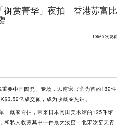
「御赏菁华」夜拍 香港苏富比
袭
10565 次观看
藏重要中国陶瓷」专场，以南宋官窑为首的182件
K$3.59亿成交额，成为收藏圈热话。
单一藏家专拍，带来日本冈田美术馆的125件馆
，和私人收藏其中一件最大汝窑 - 北宋汝窑天青