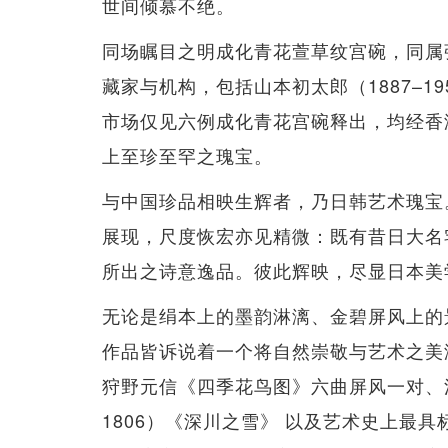
世间倾慕不绝。
同场瞩目之明成化青花萱草纹宫碗，同属
藏家与机构，包括山本初太郎（1887–
市场仅见六例成化青花宫碗释出，均经香
上至珍至罕之瑰宝。
与中国珍品相映生辉者，乃日韩艺术瑰宝
展现，尺度恢宏亦见精微：既有昔日大名
所出之诗意逸品。彼此辉映，尽显日本美
无论是绢本上的墨韵淋漓、金碧屏风上的
作品皆诉说着一个将自然崇敬与艺术之美
狩野元信《四季花鸟图》六曲屏风一对、江戸
1806）《深川之雪》 以及艺术史上最