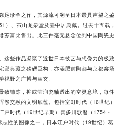
弥足珍罕之作，其源流可溯至日本最具声望之鉴
1951）、茧山龙泉堂及壶中居典藏。过去十五载，
港苏富比售出。此三件毫无悬念位列中国陶瓷史
。这些作品凝聚了近世日本技艺与想像力的极致
宅邸典藏之磅礡巨构，亦涵肥前陶都与京都窑场
学视野之广博与幽玄。
景致铺陈，抑或莹润瓷釉透出的空灵意境，每件
浑然交融的文明底蕴。包括室町时代（16世纪）
时代（19世纪早期）喜多川歌麿（1754 -
具标志性的图像之一，日本江户时代（19世纪）葛