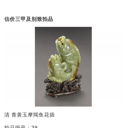
估价三甲及别致拍品
清 青黄玉摩羯鱼花插
拍品编号：39