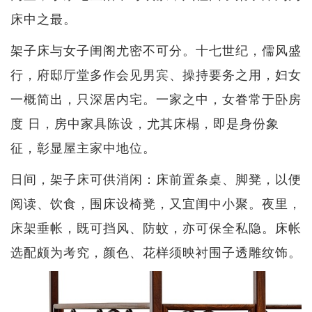
床中之最。
架子床与女子闺阁尤密不可分。十七世纪，儒风盛
行，府邸厅堂多作会见男宾、操持要务之用，妇女
一概简出，只深居内宅。一家之中，女眷常于卧房
度 日，房中家具陈设，尤其床榻，即是身份象
征，彰显屋主家中地位。
日间，架子床可供消闲：床前置条桌、脚凳，以便
阅读、饮食，围床设椅凳，又宜闺中小聚。夜里，
床架垂帐，既可挡风、防蚊，亦可保全私隐。床帐
选配颇为考究，颜色、花样须映衬围子透雕纹饰。