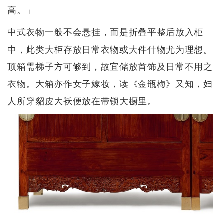
高。」
中式衣物一般不会悬挂，而是折叠平整后放入柜
中，此类大柜存放日常衣物或大件什物尤为理想。
顶箱需梯子方可够到，故宜储放首饰及日常不用之
衣物。大箱亦作女子嫁妆，读《金瓶梅》又知，妇
人所穿貂皮大袄便放在带锁大橱里。