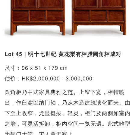
Lot 45｜明十七世纪 黄花梨有柜膛圆角柜成对
尺寸：96 x 51 x 179 cm
估价：HK$2,000,000 - 3,000,000
圆角柜乃中式家具典雅之范。上窄下宽，柜帽喷
出，作臼窝以纳门轴，乃从木造建筑演化而来。由
下至上收窄，尤显挺拔、轻灵，柜门及两侧如室内
之墙，可灵活拆卸，柜内空间一览无遗。此式雏型
为带门大箱，宋人置于案上。