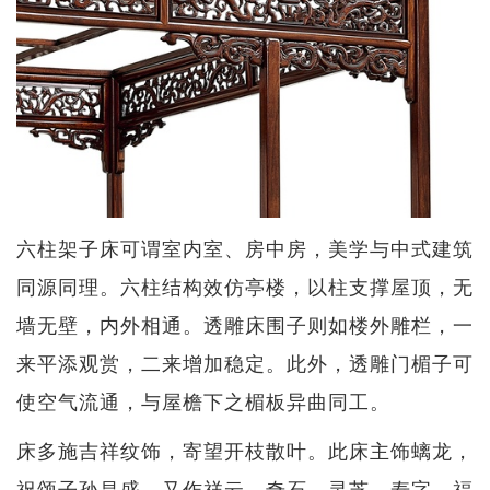
六柱架子床可谓室内室、房中房，美学与中式建筑
同源同理。六柱结构效仿亭楼，以柱支撑屋顶，无
墙无壁，内外相通。透雕床围子则如楼外雕栏，一
来平添观赏，二来增加稳定。此外，透雕门楣子可
使空气流通，与屋檐下之楣板异曲同工。
床多施吉祥纹饰，寄望开枝散叶。此床主饰螭龙，
祝颂子孙昌盛，又作祥云、奇石、灵芝、寿字，福