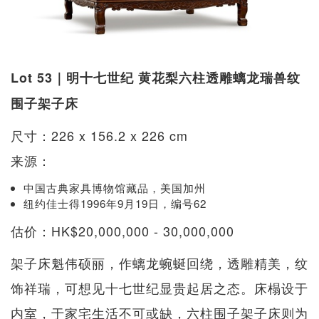
Lot 53｜明十七世纪 黄花梨六柱透雕螭龙瑞兽纹
围子架子床
尺寸：226 x 156.2 x 226 cm
来源：
中国古典家具博物馆藏品，美国加州
纽约佳士得1996年9月19日，编号62
估价：HK$20,000,000 - 30,000,000
架子床魁伟硕丽，作螭龙蜿蜒回绕，透雕精美，纹
饰祥瑞，可想见十七世纪显贵起居之态。床榻设于
内室，于家宅生活不可或缺，六柱围子架子床则为