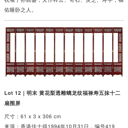
佑睡卧之人。
Lot 12｜明末 黄花梨透雕螭龙纹福禄寿五抹十二
扇围屏
尺寸：61 x 3 x 306 cm
来源：香港佳士得1994年10月31日，编号419