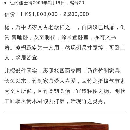
纽约佳士得2003年9月18日，编号20
估价：HK$1,800,000 - 2,200,000
榻，乃中式家具古老款样之一，自两汉已风靡，供
贵 胄睡卧，及至明代，除常置卧室，亦可入书
房。凉榻虽多为一人用，然现例尺寸宽绰，可卧二
人，起居皆宜。
此榻部件圆实，裹腿枨四面交圈，乃仿竹制家具。
长久以来，竹制家具受人喜爱，因竹之挺拔气节素
为文人所仰，且竹柔韧圆活，宜造轻便之物。明代
工匠取名贵木材倾力打磨，活现竹之灵秀。