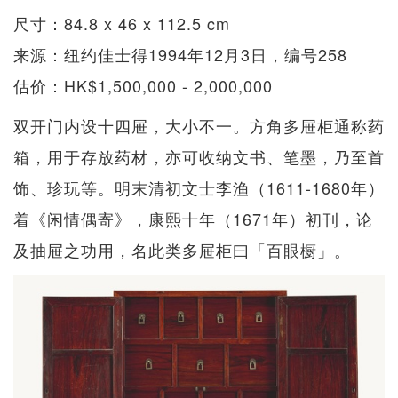
尺寸：84.8 x 46 x 112.5 cm
来源：纽约佳士得1994年12月3日，编号258
估价：HK$1,500,000 - 2,000,000
双开门内设十四屉，大小不一。方角多屉柜通称药
箱，用于存放药材，亦可收纳文书、笔墨，乃至首
饰、珍玩等。明末清初文士李渔（1611-1680年）
着《闲情偶寄》，康熙十年（1671年）初刊，论
及抽屉之功用，名此类多屉柜曰「百眼橱」。