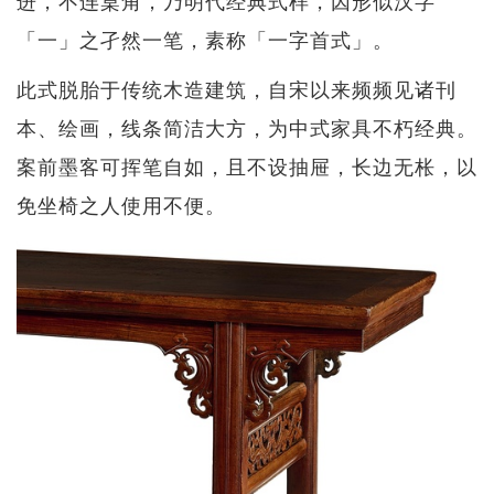
进，不连桌角，乃明代经典式样，因形似汉字
「一」之孑然一笔，素称「一字首式」。
此式脱胎于传统木造建筑，自宋以来频频见诸刊
本、绘画，线条简洁大方，为中式家具不朽经典。
案前墨客可挥笔自如，且不设抽屉，长边无枨，以
免坐椅之人使用不便。