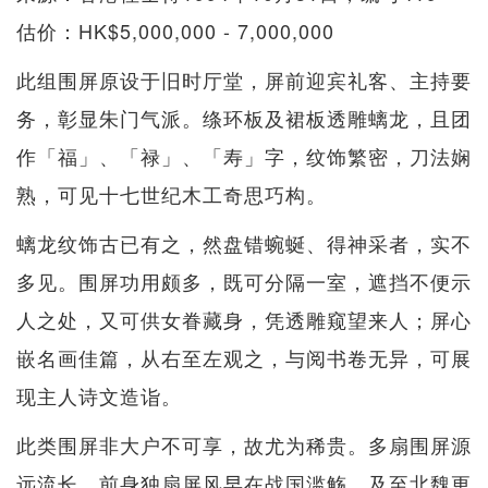
估价：HK$5,000,000 - 7,000,000
此组围屏原设于旧时厅堂，屏前迎宾礼客、主持要
务，彰显朱门气派。绦环板及裙板透雕螭龙，且团
作「福」、「禄」、「寿」字，纹饰繁密，刀法娴
熟，可见十七世纪木工奇思巧构。
螭龙纹饰古已有之，然盘错蜿蜒、得神采者，实不
多见。围屏功用颇多，既可分隔一室，遮挡不便示
人之处，又可供女眷藏身，凭透雕窥望来人；屏心
嵌名画佳篇，从右至左观之，与阅书卷无异，可展
现主人诗文造诣。
此类围屏非大户不可享，故尤为稀贵。多扇围屏源
远流长，前身独扇屏风早在战国滥觞，及至北魏更