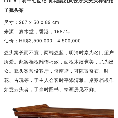
Lot 5｜明十七世纪 黄花梨如意云牙头夹头榫带托
子翘头案
尺寸：267 x 50 x 89 cm
来源：嘉木堂，香港，1987年
估价：HK$3,500,000 - 4,500,000
翘头案长而不宽，两端翘起，明清时素为名门望户
所爱。此案档板雕饰巧致，面板木纹隽美，尤为出
众。翘头案常设客厅，倚南墙，可陈置奇石、时
花、古玩等，于主人会客时平添清雅。桌案档板作
如意云头者，于当时图书、绘画屡见不鲜。