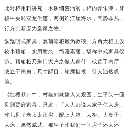
此对柜用料讲究，木质细密油润，柜内髹朱漆，牙
板中央雕双龙供莲，两侧饰江崖海水，气势非凡，
行方判断应为皇家之物。
纵览明式家具，属顶箱柜最为敦硕。方角大柜上设
较小顶箱，实用耐久，简雅素丽，堪称中式家具仪
范。顶箱柜乃朱门大户之傲人家什，或置于内厅，
或立于闺房，尺寸醒目，轮廓挺拔，引人油然叹
羡。
《红楼梦》中，村妪刘姥姥入大观园，生平头一回
见到贾府家具，只道：「人人都说大家子住大房，
昨儿见了老太太正房，配上大箱、大柜、大桌子、
大床，果然威武。那柜子比我们一间房子还大还