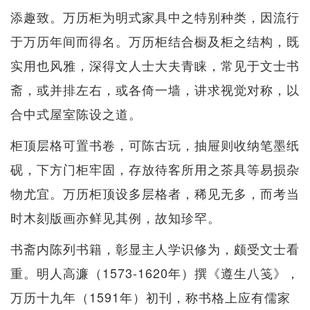
添趣致。万历柜为明式家具中之特别种类，因流行
于万历年间而得名。万历柜结合橱及柜之结构，既
实用也风雅，深得文人士大夫青睐，常见于文士书
斋，或并排左右，或各倚一墙，讲求视觉对称，以
合中式屋室陈设之道。
柜顶层格可置书卷，可陈古玩，抽屉则收纳笔墨纸
砚，下方门柜牢固，存放待客所用之茶具等易损杂
物尤宜。万历柜顶设多层格者，稀见无多，而考当
时木刻版画亦鲜见其例，故知珍罕。
书斋内陈列书籍，彰显主人学识修为，颇受文士看
重。明人高濂（1573-1620年）撰《遵生八笺》，
万历十九年（1591年）初刊，称书格上应有儒家