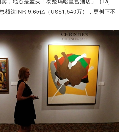
拍卖，地点是孟买「泰姬玛哈皇宫酒店」（Taj
成交总额达INR 9.65亿（US$1,540万），更创下不