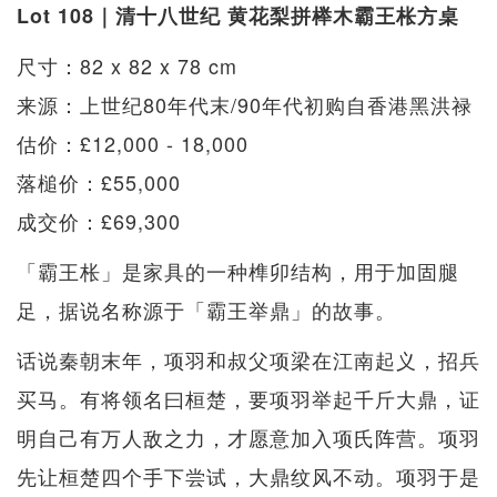
Lot 108｜清十八世纪 黄花梨拼榉木霸王枨方桌
尺寸：82 x 82 x 78 cm
来源：上世纪80年代末/90年代初购自香港黑洪禄
估价：£12,000 - 18,000
落槌价：£55,000
成交价：£69,300
「霸王枨」是家具的一种榫卯结构，用于加固腿
足，据说名称源于「霸王举鼎」的故事。
话说秦朝末年，项羽和叔父项梁在江南起义，招兵
买马。有将领名曰桓楚，要项羽举起千斤大鼎，证
明自己有万人敌之力，才愿意加入项氏阵营。项羽
先让桓楚四个手下尝试，大鼎纹风不动。项羽于是