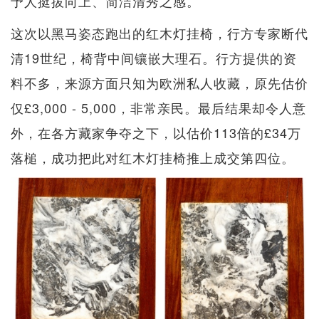
予人挺拔向上、简洁清秀之感。
这次以黑马姿态跑出的红木灯挂椅，行方专家断代
清19世纪，椅背中间镶嵌大理石。行方提供的资
料不多，来源方面只知为欧洲私人收藏，原先估价
仅£3,000 - 5,000，非常亲民。最后结果却令人意
外，在各方藏家争夺之下，以估价113倍的£34万
落槌，成功把此对红木灯挂椅推上成交第四位。