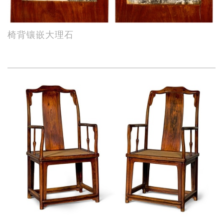
椅背镶嵌大理石