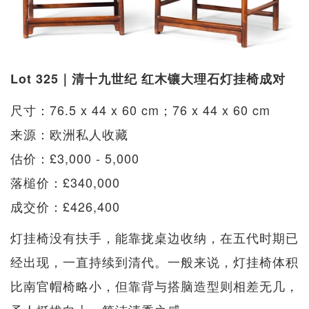
Lot 325｜清十九世纪 红木镶大理石灯挂椅成对
尺寸：76.5 x 44 x 60 cm；76 x 44 x 60 cm
来源：欧洲私人收藏
估价：£3,000 - 5,000
落槌价：£340,000
成交价：£426,400
灯挂椅没有扶手，能靠拢桌边收纳，在五代时期已
经出现，一直持续到清代。一般来说，灯挂椅体积
比南官帽椅略小，但靠背与搭脑造型则相差无几，