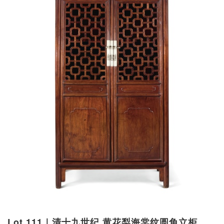
Lot 111｜清十九世纪 黄花梨海棠纹圆角立柜