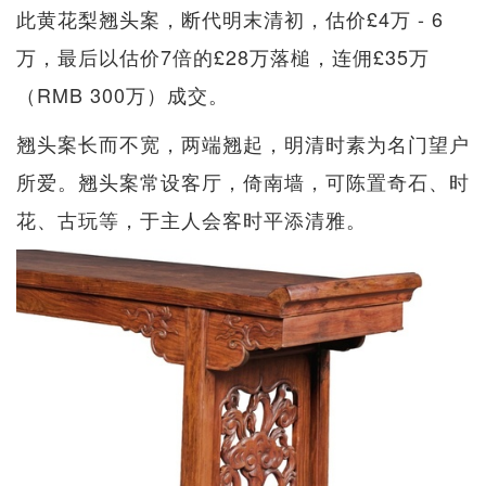
此黄花梨翘头案，断代明末清初，估价£4万 - 6
万，最后以估价7倍的£28万落槌，连佣£35万
（RMB 300万）成交。
翘头案长而不宽，两端翘起，明清时素为名门望户
所爱。翘头案常设客厅，倚南墙，可陈置奇石、时
花、古玩等，于主人会客时平添清雅。