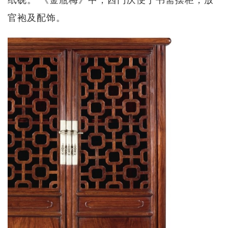
官袍及配饰。