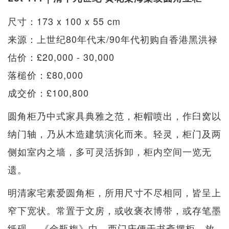
尺寸：173 x 100 x 55 cm
来源：上世纪80年代末/90年代初购自香港黑洪禄
估价：£20,000 - 30,000
落槌价：£80,000
成交价：£100,800
圆角柜乃中式家具典雅之范，柜帽喷出，作臼窝以
纳门轴，乃从木造建筑演化而来。轻灵，柜门及两
侧如室内之墙，多可灵活拆卸，柜内空间一览无
遗。
明清家宅素爱圆角柜，所用尺寸不尽相同，皆呈上
窄下宽状。常置于文房，或收褒衣博带，或存笔墨
纸砚。 《金瓶梅》中，西门庆便于书斋摆柜，放