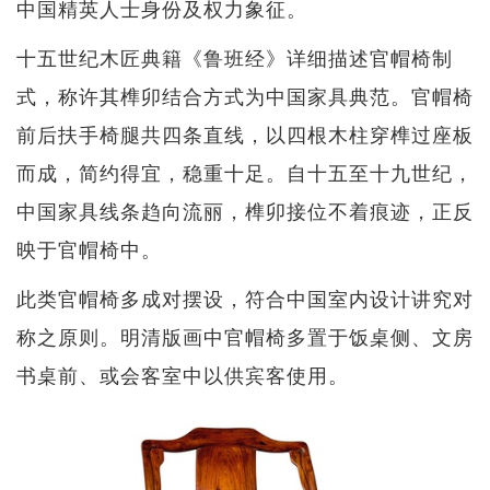
中国精英人士身份及权力象征。
十五世纪木匠典籍《鲁班经》详细描述官帽椅制
式，称许其榫卯结合方式为中国家具典范。官帽椅
前后扶手椅腿共四条直线，以四根木柱穿榫过座板
而成，简约得宜，稳重十足。自十五至十九世纪，
中国家具线条趋向流丽，榫卯接位不着痕迹，正反
映于官帽椅中。
此类官帽椅多成对摆设，符合中国室内设计讲究对
称之原则。明清版画中官帽椅多置于饭桌侧、文房
书桌前、或会客室中以供宾客使用。