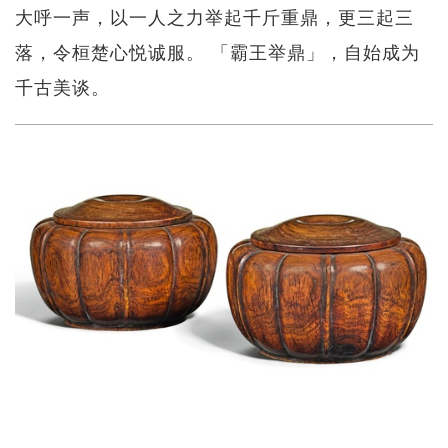
大呼一声，以一人之力举起千斤重鼎，更三起三
落，令桓楚心悦诚服。 「霸王举鼎」，自始成为
千古美谈。