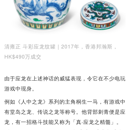
清雍正 斗彩应龙纹罐｜2017年，香港邦瀚斯，
HK$490万成交
由于应龙在上述神话的威猛表现，令它在不少电玩
游戏中现身。
例如《人中之龙》系列的主角桐生一马，有游戏中
有堂岛之龙、传说之龙等称号。他背部刺青便是应
龙，有一招格斗技能又称为「真‧应龙之精髓」。