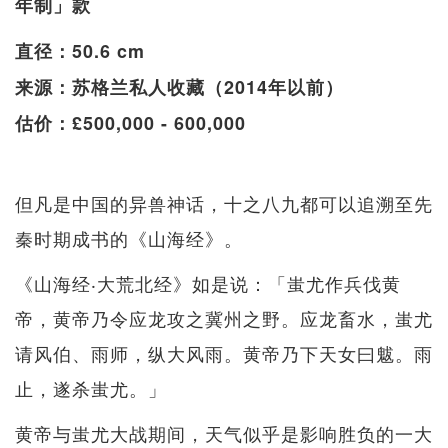
年制」款
直径：50.6 cm
来源：苏格兰私人收藏（2014年以前）
估价：£500,000 - 600,000
但凡是中国的异兽神话，十之八九都可以追溯至先
秦时期成书的《山海经》。
《山海经‧大荒北经》如是说：「蚩尤作兵伐黄
帝，黄帝乃令应龙攻之冀州之野。应龙畜水，蚩尤
请风伯、雨师，纵大风雨。黄帝乃下天女曰魃。雨
止，遂杀蚩尤。」
黄帝与蚩尤大战期间，天气似乎是影响胜负的一大