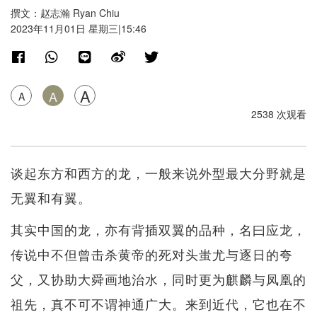
撰文：赵志瀚 Ryan Chiu
2023年11月01日 星期三|15:46
A
A
A
2538 次观看
谈起东方和西方的龙，一般来说外型最大分野就是
无翼和有翼。
其实中国的龙，亦有背插双翼的品种，名曰应龙，
传说中不但曾击杀黄帝的死对头蚩尤与逐日的夸
父，又协助大舜画地治水，同时更为麒麟与凤凰的
祖先，真不可不谓神通广大。来到近代，它也在不