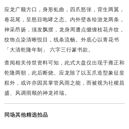
应龙广额方口，身形虬曲，四爪怒张，背生两翼，
卷花尾，呈怒目咆哮之态。内外壁各绘游龙两条，
神采昂扬，须发飘摆，龙身周遭点缀缠枝花卉纹，
纹饰点染清晰悦目，线条流畅。外底心以青花书
「大清乾隆年制」 六字三行篆书款。
查阅相关传世资料可知，此式大盘仅出现于雍正和
乾隆两朝，此后断烧。应龙除了以五爪造型象征皇
权外，或许亦因其掌管风雨之能，而被视为社稷昌
盛、风调雨顺的神龙祥瑞。
同场其他精选拍品