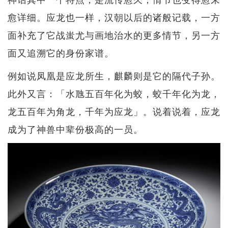
愈详细。应龙也一样，汉朝以后的诸般记载，一方
面补充了它战蚩尤与画地治水的更多情节，另一方
面又追溯它的身份家谱。
例如说凤凰是应龙所生，麒麟则是它的隔代子孙。
此外又言：「水虺五百年化为蛟，蛟千年化为龙，
龙五百年为角龙，千年为应龙」。说着说着，应龙
成为了神兽中辈份极高的一员。