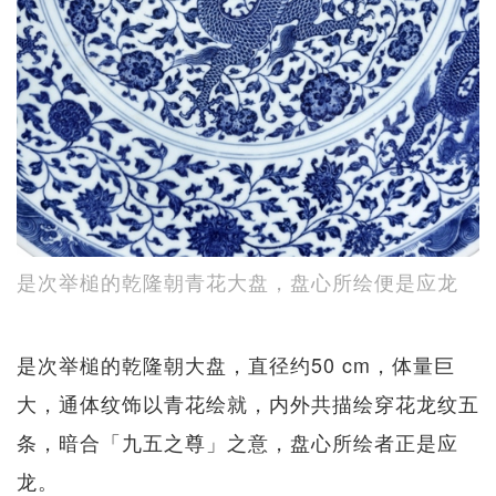
是次举槌的乾隆朝青花大盘，盘心所绘便是应龙
是次举槌的乾隆朝大盘，直径约50 cm，体量巨
大，通体纹饰以青花绘就，内外共描绘穿花龙纹五
条，暗合「九五之尊」之意，盘心所绘者正是应
龙。