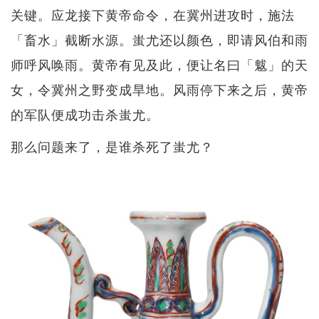
关键。应龙接下黄帝命令，在冀州进攻时，施法
「畜水」截断水源。蚩尤还以颜色，即请风伯和雨
师呼风唤雨。黄帝有见及此，便让名曰「魃」的天
女，令冀州之野变成旱地。风雨停下来之后，黄帝
的军队便成功击杀蚩尤。
那么问题来了，是谁杀死了蚩尤？