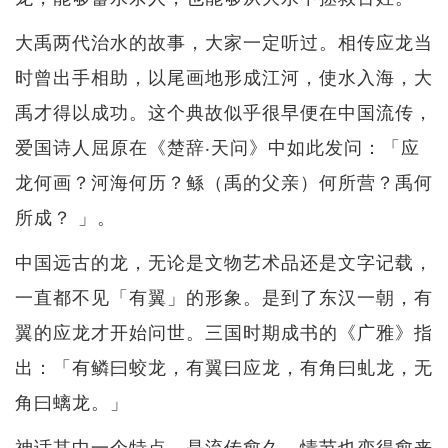
大禹两代治水的故事，大家一定听过。相传应龙当
时曾出手相助，以尾画地形成江河，使水入海，大
禹才得以成功。这个典故似乎很早便在中国流传，
爱国诗人屈原在《楚辞‧天问》中如此发问：「应
龙何画？河海何历？鲧（禹的父亲）何所营？禹何
所成？ 」。
中国远古的龙，无论是文物艺术品还是文字记载，
一直都不见「有翼」的形象。是到了东汉一朝，有
翼的应龙才开始问世。三国时期成书的《广雅》指
出：「有鳞曰蛟龙，有翼曰应龙，有角曰虬龙，无
角曰螭龙。」
神话其中一个特点，是流传愈久，情节也变得愈来