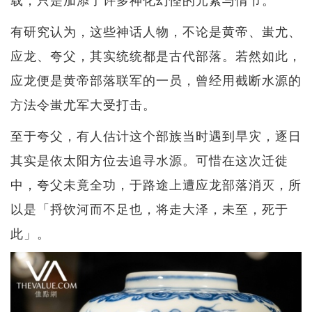
有研究认为，这些神话人物，不论是黄帝、蚩尤、
应龙、夸父，其实统统都是古代部落。若然如此，
应龙便是黄帝部落联军的一员，曾经用截断水源的
方法令蚩尤军大受打击。
至于夸父，有人估计这个部族当时遇到旱灾，逐日
其实是依太阳方位去追寻水源。可惜在这次迁徙
中，夸父未竟全功，于路途上遭应龙部落消灭，所
以是「捋饮河而不足也，将走大泽，未至，死于
此」。