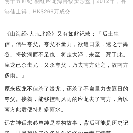
明十五世纪 剔红应龙海兽纹瓣形盘｜2012年，香
港佳士得，HK$266万成交
《山海经‧大荒北经》又有如此记载：「后土生
信，信生夸父。夸父不量力，欲追日景，逮之于禺
谷。捋饮河而不足也，将走大泽，未至，死于此。
应龙已杀蚩尤，又杀夸父，乃去南方处之，故南方
多雨。」
原来应龙不但杀了蚩尤，还杀了不自量力去逐日的
夸父。接着，能够控制风雨的应龙去了南方，所以
南方此后便特别多雨水。
远古神话未必单纯是虚构故事，背后可能是历史记
载，只是加添了许多神化幻怪的元素与情节。