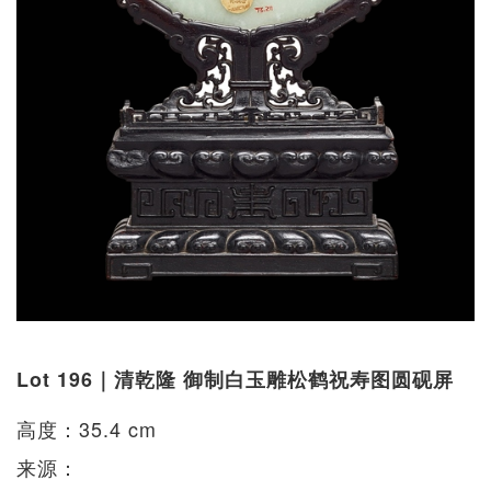
Lot 196｜清乾隆 御制白玉雕松鹤祝寿图圆砚屏
高度：35.4 cm
来源：