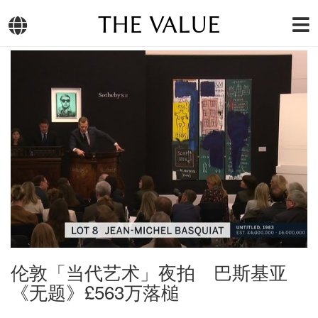
THE VALUE
伦敦「当代艺术」夜拍 巴斯基亚
《无题》£563万落槌