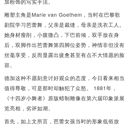
加粉饰的写实手法。
雕塑主角是Marie van Goethem，当时在巴黎歌
剧院学习芭蕾舞，父亲是裁缝，母亲是洗衣工人。
她身材瘦削，小腹微凸，下巴前倾，双手放在身
后，双脚作出芭蕾舞第四脚位姿势，神情非但没有
丝毫享受，反而显露出疲惫甚至有点不大情愿的脸
容。
德加这种不愿刻意讨好观众的态度，今日看来相当
值得尊敬，可是那时却触犯了众怒。 1881年，
《十四岁小舞者》原版蜡制雕像在第六届印象派展
览亮相，劣评如潮。
首先，如上文所言，芭蕾女孩当时的形象低俗放