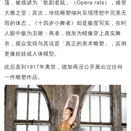
荡，被戏谑为「歌剧老鼠」（Opera rats），难登
大雅之堂；其次，传统雕塑倾向呈现理想中完美无
瑕的体态，《十四岁小舞者》却是极度写实，在时
人眼中极为丑陋；再者，德加为蜡像穿上真实舞
衣，观众觉得与其说是「真正的美术雕塑」，反倒
更像娃娃或人体模型。
此后直到1917年离世，德加再没公开展出过任何
一件雕塑作品。