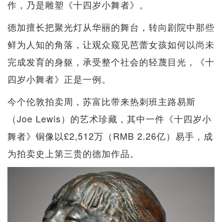
作，乃是雕塑《十四岁小舞者》。
德加擅长把聚光灯从华丽的舞台，转向剧院中那些
鲜为人知的角落，让观众窥见芭蕾女孩如何以尚未
完成发育的身躯，承受整个社会的轻蔑目光，《十
四岁小舞者》正是一例。
今个伦敦拍卖周，苏富比带来热刺班主路易斯
（Joe Lewis）的艺术珍藏，其中一件《十四岁小
舞者》铜像以£2,512万（RMB 2.26亿）易手，成
为拍卖史上第三贵的德加作品。