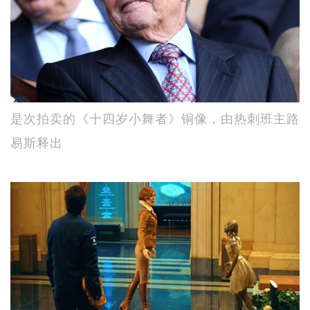
是次拍卖的《十四岁小舞者》铜像，由热刺班主路
易斯释出