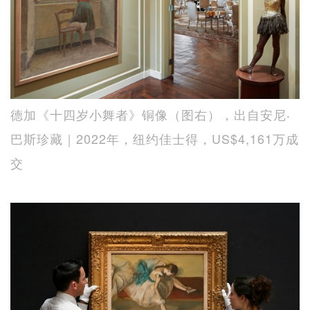
德加《十四岁小舞者》铜像（图右），出自安尼‧
巴斯珍藏｜2022年，纽约佳士得，US$4,161万成
交