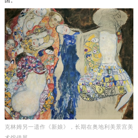
克林姆另一遗作《新娘》，长期在奥地利美景宫美
术馆借展