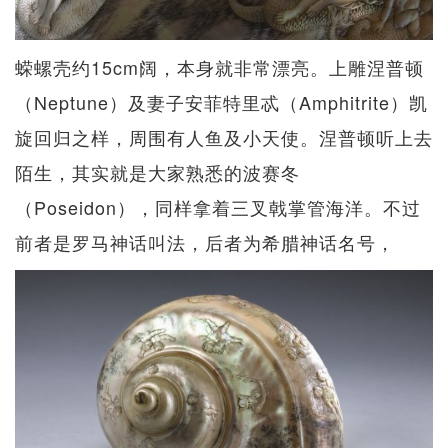
蝾螺壳约15cm阔，本身就非常漂亮。上雕涅普顿
（Neptune）及妻子安菲特里忒（Amphitrite）凯
旋回归之样，周围有人鱼及小天使。涅普顿听上去
陌生，其实就是大家熟悉的波赛冬
（Poseidon），同样拿着三叉戟掌管海洋。不过
前者是罗马神话叫法，后者为希腊神话名号，