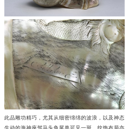
此品雕功精巧，尤其从细密绵绵的波浪，以及神态
生动的海神座驾马头鱼尾兽可见一斑。纹饰布局亦