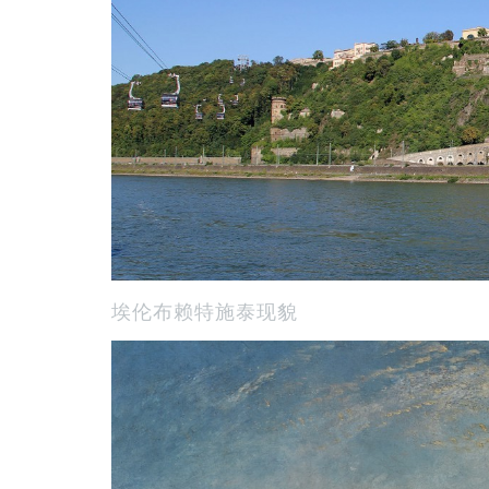
埃伦布赖特施泰现貌