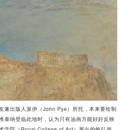
兼出版人派伊（John Pye）所托，本来要绘制
惟泰纳登临此地时，认为只有油画方能好好反映
oyal College of Art）展出的恢弘画