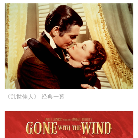
《乱世佳人》 经典一幕