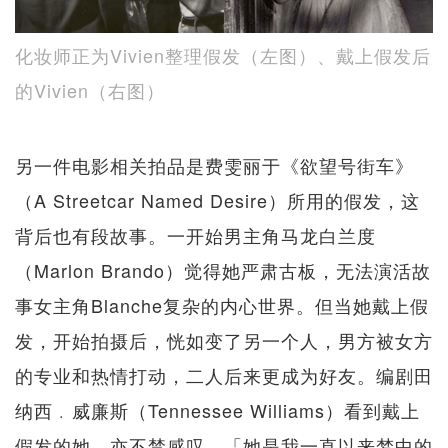
化妆师正为Vivien整理假发（左图）、戴上假发后
的Vivien​（右图）
另一件电影相关拍品是费雯丽于《欲望号街车》
（A Streetcar Named Desire）所用的假发，这
背后也有段故事。一开始男主角马龙白兰度
（Marlon Brando）觉得她严肃古板，无法演活故
事女主角Blanche复杂的内心世界。但当她戴上假
发，开始拍摄后，恍如变了另一个人，男方被女方
的专业和热情打动，二人后来更成为好友。编剧田
纳西﹒威廉斯（Tennessee Williams）看到戴上
假发的她，亦不禁感叹，「她是我一直以来梦中的