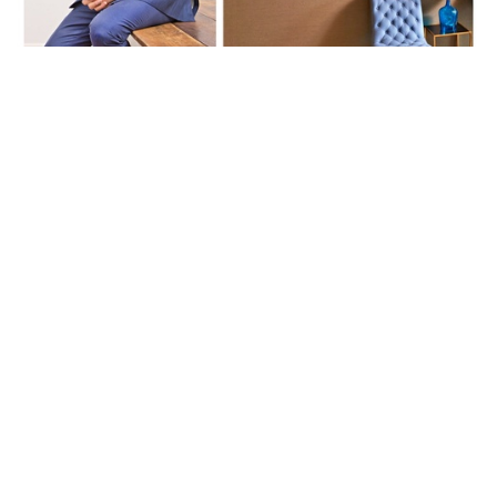
拍卖新闻
线上拍卖行Paddle8申请破产 贾斯汀·
比伯、Jay-Z皆为债主
6 年多前