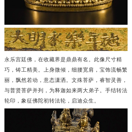
永乐宫廷佛，在收藏界是鼎鼎有名。此像尺寸精
巧，铸工精美。上身微倾，细腰宽肩，宝饰流畅繁
丽，飘然若动，意态潇洒。文殊菩萨，睿智灵善，
与普贤菩萨并列，为释迦如来两大弟子。手结转法
轮印，象征佛陀初转法轮，启迪众生。