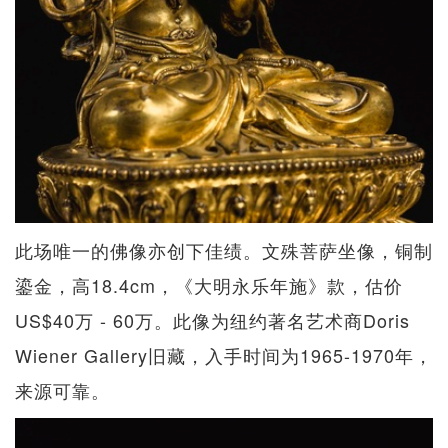
此场唯一的佛像亦创下佳绩。文殊菩萨坐像，铜制
鎏金，高18.4cm，《大明永乐年施》款，估价
US$40万 - 60万。此像为纽约著名艺术商Doris
Wiener Gallery旧藏，入手时间为1965-1970年，
来源可靠。