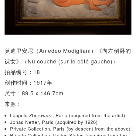
莫迪里安尼（Amedeo Modigliani）《向左侧卧的
裸女》（Nu couché (sur le côté gauche)）
拍品编号：18
创作时间：1917年
尺寸：89.5 x 146.7cm
来源：
Léopold Zborowski, Paris (acquired from the artist)
Jonas Netter, Paris (acquired by 1926)
Private Collection, Paris (by descent from the above)
Private Collection, United States (acquired from the