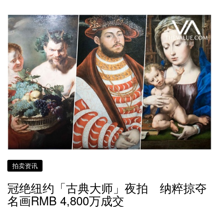
拍卖资讯
冠绝纽约「古典大师」夜拍 纳粹掠夺
名画RMB 4,800万成交