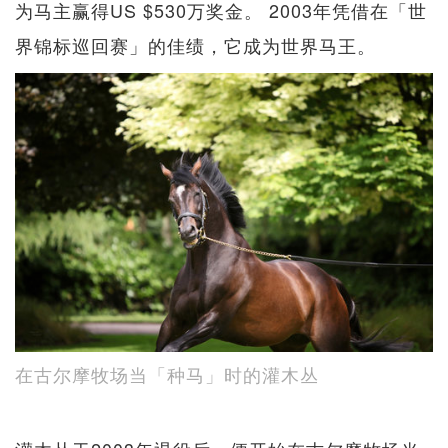
为马主赢得US $530万奖金。 2003年凭借在「世
界锦标巡回赛」的佳绩，它成为世界马王。
在古尔摩牧场当「种马」时的灌木丛