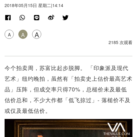
2018年05月15日 星期二|14:14
A
A
A
2185 次观看
今个拍卖周，苏富比起步脱脚。 「印象派及现代
艺术」纽约晚拍，虽然有「拍卖史上估价最高艺术
品」压阵，但成交率只得70%，总槌价未及最低
估价总和，不少大作都「低飞掠过」- 落槌价不及
或仅及最低估价。