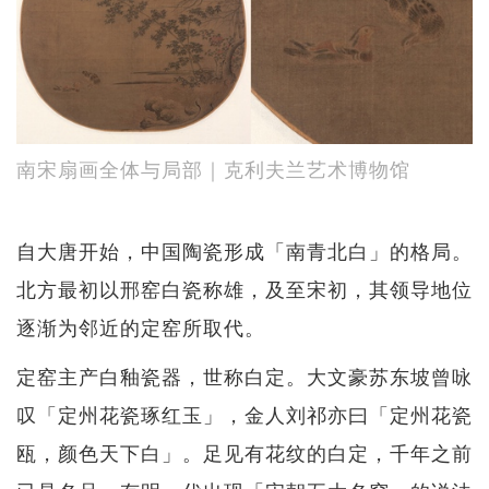
南宋扇画全体与局部｜克利夫兰艺术博物馆
自大唐开始，中国陶瓷形成「南青北白」的格局。
北方最初以邢窑白瓷称雄，及至宋初，其领导地位
逐渐为邻近的定窑所取代。
定窑主产白釉瓷器，世称白定。大文豪苏东坡曾咏
叹「定州花瓷琢红玉」，金人刘祁亦曰「定州花瓷
瓯，颜色天下白」。足见有花纹的白定，千年之前