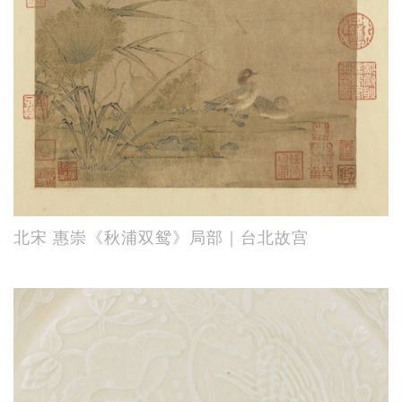
北宋 惠崇《秋浦双鸳》局部｜台北故宫