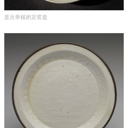
是次举槌的定窑盘