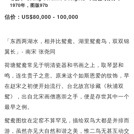
1970年，图版97b
估价：US$80,000 - 100,000
「东西两湖水，相并比鸳鸯。湖里鸳鸯鸟，双双锦
翼长」- 南宋 张尧同
荷塘鸳鸯常见于明清瓷器和书画之上，取琴瑟和
鸣，连生贵子之意。原来这个如斯恩爱的纹饰，早
在赵宋之初便开始流行。台北故宫珍藏《秋浦双
鸳》，出自北宋画僧惠崇之手，便是存世其中一个
最早之例。
鸳鸯图纹在定窑不算罕见，描绘双鸟大都是并排而
游，虽然亦见大自然和谐之美，惟二鸟无甚互动交