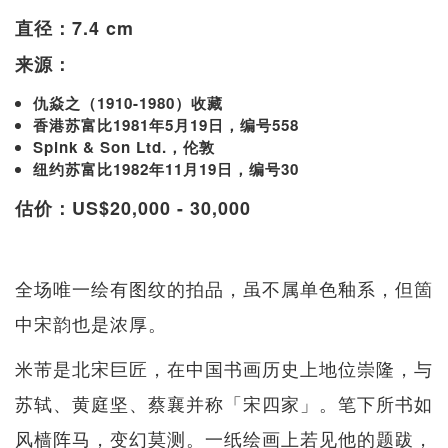
直径：7.4 cm
来源：
仇焱之（1910-1980）收藏
香港苏富比1981年5月19日，编号558
Spink & Son Ltd.，伦敦
纽约苏富比1982年11月19日，编号30
估价：US$20,000 - 30,000
全场唯一绘有图纹的拍品，虽不属单色釉系，但箇
中宋韵也是浓厚。
米芾是北宋巨匠，在中国书画历史上地位崇隆，与
苏轼、黄庭坚、蔡襄并称「宋四家」。笔下所书如
风樯阵马，变幻莫测。一纸绘画上若见他的题跋，