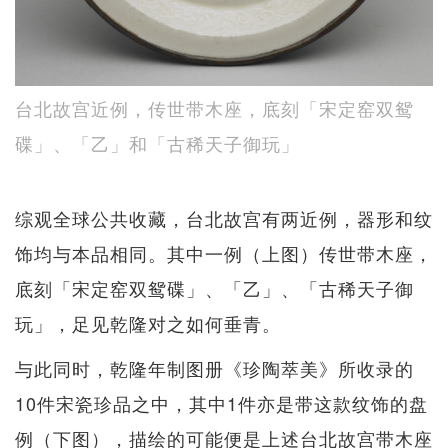
台北故宫近例，传世带木座，底刻「宋定窑双鸳
碟」、「乙」和「古稀天子御玩」
综观全球公共收藏，台北故宫有两近例，器形和纹
饰均与本品相同。其中一例（上图）传世带木座，
底刻「宋定窑双鸳碟」、「乙」、「古稀天子御
玩」，足见乾隆对之如何垂青。
与此同时，乾隆年制图册《珍陶萃美》所收录的
10件宋瓷珍品之中，其中1件亦是带这款纹饰的盘
例（下图），描绘的可能便是上述台北故宫带木座