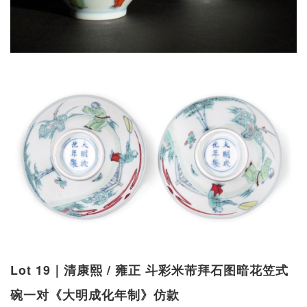
Lot 19｜清康熙 / 雍正 斗彩米芾拜石图暗花笠式
碗一对《大明成化年制》仿款