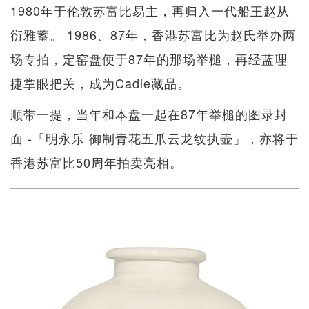
1980年于伦敦苏富比易主，再归入一代船王赵从
衍雅蓄。 1986、87年，香港苏富比为赵氏举办两
场专拍，定窑盘便于87年的那场举槌，再经蓝理
捷掌眼把关，成为Cadle藏品。
顺带一提，当年和本盘一起在87年举槌的图录封
面 -「明永乐 御制青花五爪云龙纹执壶」，亦将于
香港苏富比50周年拍卖亮相。