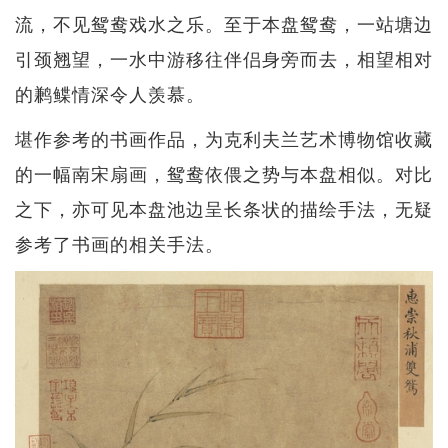
流，不见鸳鸯戏水之乐。至于本盘鸳鸯，一站塘边
引颈翘望，一水中游移往伴侣身旁而去，相望相对
的鹣鲽情深令人羡慕。
堪作参考的书画作品，为克利夫兰艺术博物馆收藏
的一幅南宋扇画，鸳鸯依偎之势与本盘相似。对比
之下，亦可见本盘池边呈长条状的描绘手法，无疑
参考了书画的相关手法。