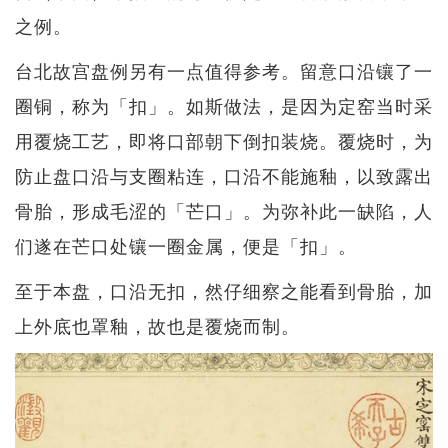
之例。
台北故宫盘例另有一点值得参考。留意口沿镶了一
圈铜，称为「扣」。如斯做法，是因为定窑当时采
用覆烧工艺，即将口部朝下倒扣装烧。覆烧时，为
防止盘口沿与支圈粘连，口沿不能施釉，以致露出
骨胎，形成毛涩的「芒口」。为弥补此一缺陷，人
们遂在芒口处镶一圈金属，便是「扣」。
至于本盘，口沿无扣，然仔细察之能看到骨胎，加
上外底也罩釉，故也是覆烧而制。