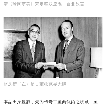
清《珍陶萃美》宋定窑双鸳碟｜台北故宫
赵从衍（左）是古董收藏界大腕
本品出身显赫，先为传奇古董商仇焱之收藏，至