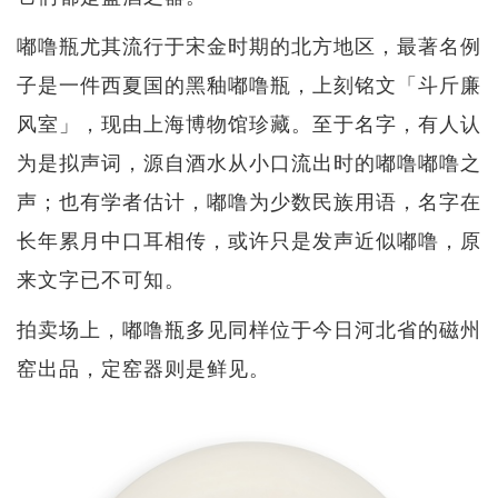
嘟噜瓶尤其流行于宋金时期的北方地区，最著名例
子是一件西夏国的黑釉嘟噜瓶，上刻铭文「斗斤廉
风室」，现由上海博物馆珍藏。至于名字，有人认
为是拟声词，源自酒水从小口流出时的嘟噜嘟噜之
声；也有学者估计，嘟噜为少数民族用语，名字在
长年累月中口耳相传，或许只是发声近似嘟噜，原
来文字已不可知。
拍卖场上，嘟噜瓶多见同样位于今日河北省的磁州
窑出品，定窑器则是鲜见。