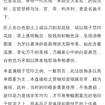
已是名品。有明一代出现「宋朝五大名窑」的说法
时，定窑登榜与汝、官、哥、钧并列，更是名扬天
下。
匠人在白色胎土上或以刀刻划花纹、或以模子范印
花纹。罩上透明釉后，纹线间积釉色深，呈现清晰
图案，为牙白素净的瓷面增添无限华美。如此含蓄
温雅、变化万千的美感，乃藏家心中的白瓷典范，
自然也为宋朝以降各地窑场争相袭仿。
本盘属模子范印之例。一般而言，此法纹饰多以简
单图案为主，本盘描绘之景物却是细腻非常，颇为
难得。此外，当时的印模多重复使用，不免磨损，
故印花力度须非常均匀，才可将整幅图案完好地印
于软泥之上，而本品正是体现如斯技艺的上佳典