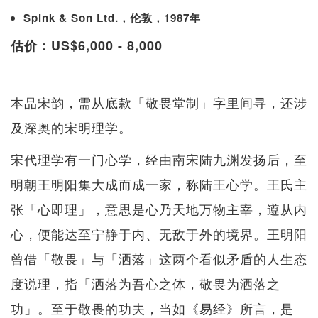
Spink & Son Ltd.，伦敦，1987年
估价：US$6,000 - 8,000
本品宋韵，需从底款「敬畏堂制」字里间寻，还涉
及深奥的宋明理学。
宋代理学有一门心学，经由南宋陆九渊发扬后，至
明朝王明阳集大成而成一家，称陆王心学。王氏主
张「心即理」，意思是心乃天地万物主宰，遵从内
心，便能达至宁静于内、无敌于外的境界。王明阳
曾借「敬畏」与「洒落」这两个看似矛盾的人生态
度说理，指「洒落为吾心之体，敬畏为洒落之
功」。至于敬畏的功夫，当如《易经》所言，是