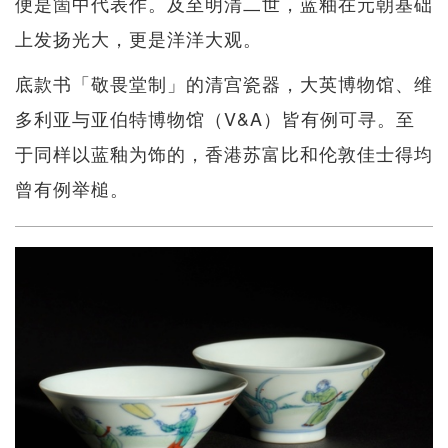
便是箇中代表作。及至明清二世，蓝釉在元朝基础
上发扬光大，更是洋洋大观。
底款书「敬畏堂制」的清宫瓷器，大英博物馆、维
多利亚与亚伯特博物馆（V&A）皆有例可寻。至
于同样以蓝釉为饰的，香港苏富比和伦敦佳士得均
曾有例举槌。