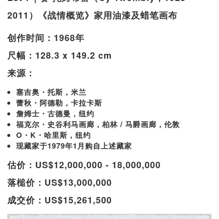
2011）《战情概览》家用油漆及蜡笔画布
创作时间：1968年
尺幅：128.3 x 149.2 cm
来源：
塞吉奥・托斯，米兰
蕾秋・阿德勒，卡拉卡斯
詹姆士・古德曼，纽约
福克尔・史谷利马画廊，柏林 / 马爵画廊，伦敦
O・K・哈里斯，纽约
现藏家于1979年1月购自上述藏家
估价：US$12,000,000 - 18,000,000
落槌价：US$13,000,000
成交价：US$15,261,500