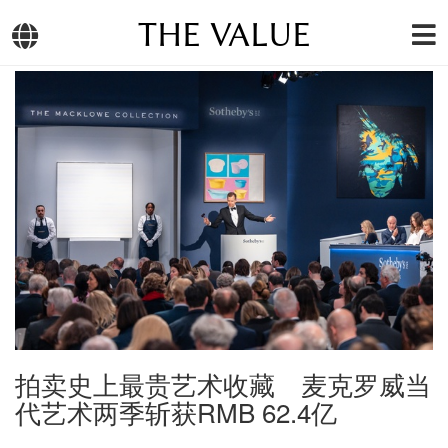
THE VALUE
拍卖史上最贵艺术收藏 麦克罗威当
代艺术两季斩获RMB 62.4亿