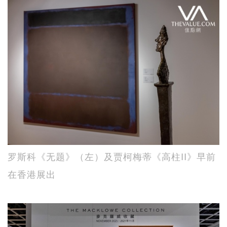
罗斯科《无题》（左）及贾柯梅蒂《高柱II》早前
在香港展出