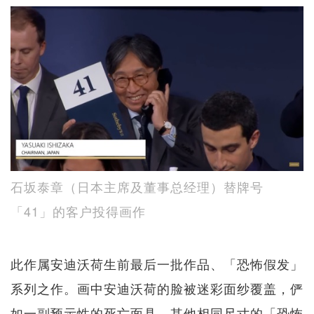
石坂泰章（日本主席及董事总经理）替牌号
「41」的客户投得画作
此作属安迪沃荷生前最后一批作品、「恐怖假发」
系列之作。画中安迪沃荷的脸被迷彩面纱覆盖，俨
如一副预示性的死亡面具。其他相同尺寸的「恐怖