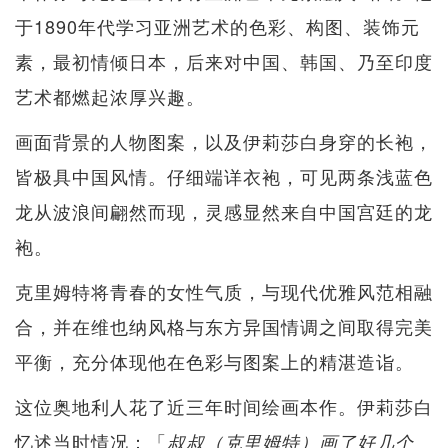
于1890年代学习亚洲艺术的色彩、构图、装饰元
素，最初情倾日本，后来对中国、韩国、乃至印度
艺术都燃起浓厚兴趣。
画面背景的人物图案，以及伊莉莎白身穿的长袍，
皆极具中国风情。仔细端详衣袍，可见两条浅蓝色
龙从波浪间翩然而现，灵感显然来自中国宫廷的龙
袍。
克里姆特将青春的女性气质，与现代优雅风范相融
合，并在维也纳风格与东方异国情调之间取得完美
平衡，充分体现他在色彩与图案上的精湛造诣。
这位奥地利人花了近三年时间绘画本作。伊莉莎白
忆述当时情况：「
叔叔（克里姆特）画了好几个