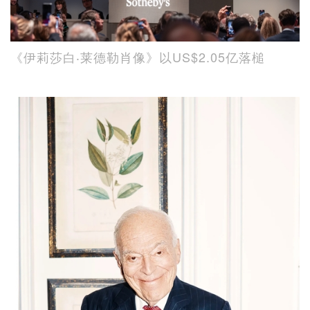
《伊莉莎白‧莱德勒肖像》以US$2.05亿落槌