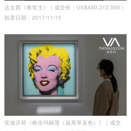
达文西《救世主》｜成交价：US$450,312,500｜
拍卖日期：2017/11/15
安迪沃荷《枪击玛丽莲（鼠尾草蓝色）》｜成交