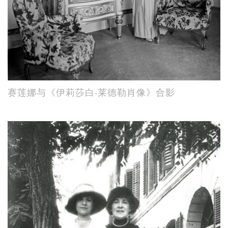
赛莲娜与《伊莉莎白‧莱德勒肖像》合影