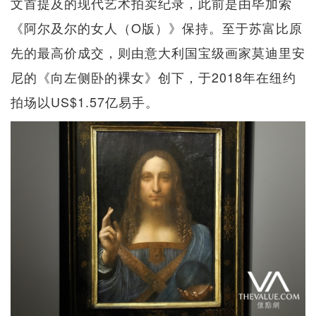
文首提及的现代艺术拍卖纪录，此前是由毕加索
《阿尔及尔的女人（O版）》保持。至于苏富比原
先的最高价成交，则由意大利国宝级画家莫迪里安
尼的《向左侧卧的裸女》创下，于2018年在纽约
拍场以US$1.57亿易手。