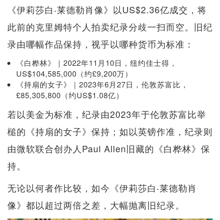
《伊莉莎白‧莱德勒肖像》以US$2.36亿成交，将
此前的克里姆特个人拍卖纪录分歧一扫而空。旧纪
录由哪幅作品保持，视乎以哪种货币为标准：
《白桦林》｜2022年11月10日，纽约佳士得，
US$104,585,000（约£9,200万）
《持扇的女子》｜2023年6月27日，伦敦苏富比，
£85,305,800（约US$1.08亿）
若以美金为标准，纪录由2023年于伦敦苏富比举
槌的《持扇的女子》保持；如以英镑作准，纪录则
由微软联合创办人Paul Allen旧藏的《白桦林》保
持。
无论以何者作比较，如今《伊莉莎白‧莱德勒肖
像》都以超过两倍之差，大幅抛离旧纪录。