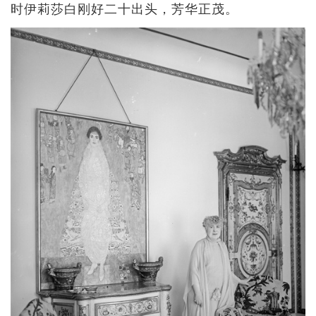
时伊莉莎白刚好二十出头，芳华正茂。