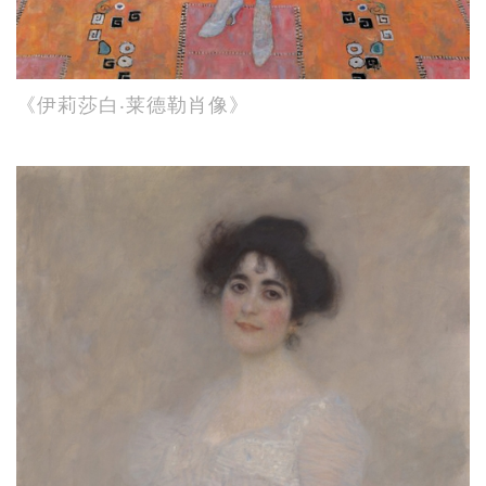
《伊莉莎白‧莱德勒肖像》