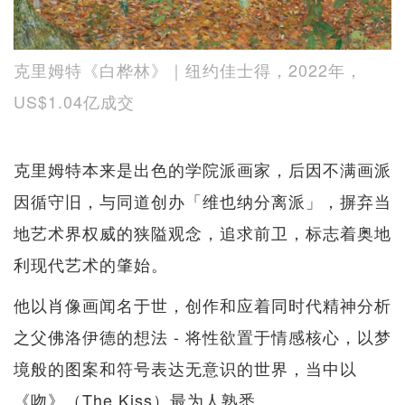
克里姆特《白桦林》｜纽约佳士得，2022年，
US$1.04亿成交
克里姆特本来是出色的学院派画家，后因不满画派
因循守旧，与同道创办「维也纳分离派」，摒弃当
地艺术界权威的狭隘观念，追求前卫，标志着奥地
利现代艺术的肇始。
他以肖像画闻名于世，创作和应着同时代精神分析
之父佛洛伊德的想法 - 将性欲置于情感核心，以梦
境般的图案和符号表达无意识的世界，当中以
《吻》（The Kiss）最为人熟悉。