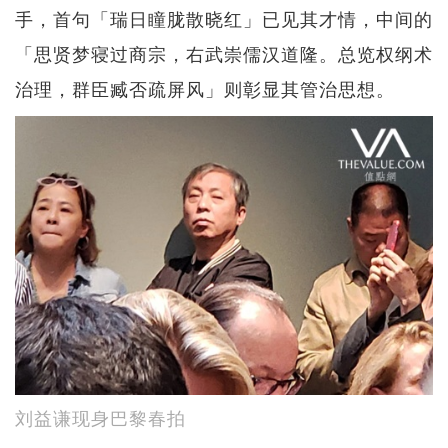
手，首句「瑞日瞳胧散晓红」已见其才情，中间的
「思贤梦寝过商宗，右武崇儒汉道隆。总览权纲术
治理，群臣臧否疏屏风」则彰显其管治思想。
刘益谦现身巴黎春拍