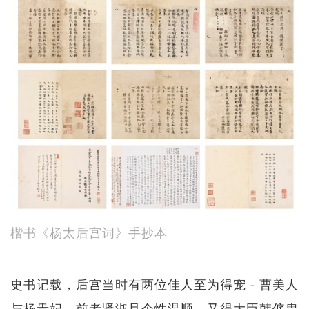
楷书《杨太后宫词》手抄本
史书记载，后宫当时有两位佳人至为得宠 - 曹美人
与杨贵妃，前者贤淑且个性温顺，又得大臣韩侂胄