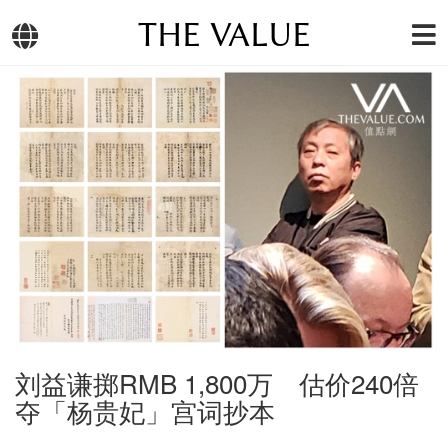
THE VALUE
刘益谦掷RMB 1,800万 估价240倍
夺「杨贵妃」宫词抄本