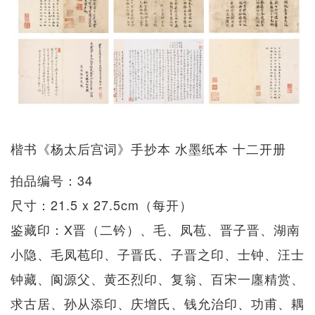
楷书《杨太后宫词》手抄本 水墨纸本 十二开册
拍品编号：34
尺寸：21.5 x 27.5cm（每开）
鉴藏印：X晋（二钤）、毛、凤苞、晋子晋、湖南
小隐、毛凤苞印、子晋氏、子晋之印、士钟、汪士
钟藏、阆源父、黄丕烈印、复翁、百宋一廛精赏、
求古居、孙从添印、庆增氏、钱允治印、功甫、耦