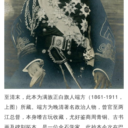
至清末，此本为满族正白旗人端方（1861-1911，
上图）所藏。端方为晚清著名政治人物，曾官至两
江总督，本身嗜古玩收藏，尤好鉴商周青铜、古书
画及碑刻拓本，是一位金石学家。此抄本今次在巴