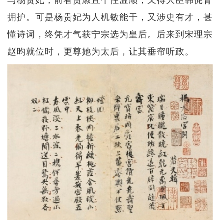
拥护。可是杨贵妃为人机敏能干，又涉史有才，甚
懂诗词，终凭才气获宁宗选为皇后。后来到宋理宗
赵昀就位时，更尊她为太后，让其垂帘听政。