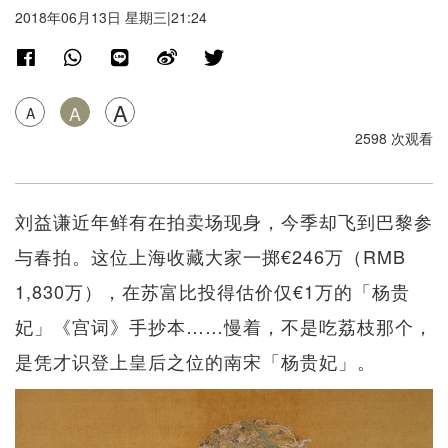
2018年06月13日 星期三|21:24
A
A
A
2598 次观看
刘益谦近年鲜有在拍卖场现身，今季却飞到巴黎参
与春拍。这位上海收藏大家一掷€246万（RMB
1,830万），在苏富比投得估价仅€1万的「杨贵
妃」《宫词》手抄本……慢着，不是吃荔枝那个，
是凭才识登上皇后之位的南宋「杨贵妃」。