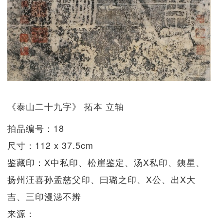
《泰山二十九字》 拓本 立轴
拍品编号：18
尺寸：112 x 37.5cm
鉴藏印：X中私印、松崖鉴定、汤X私印、銕星、
扬州汪喜孙孟慈父印、曰璐之印、X公、出X大
吉、三印漫漶不辨
来源：