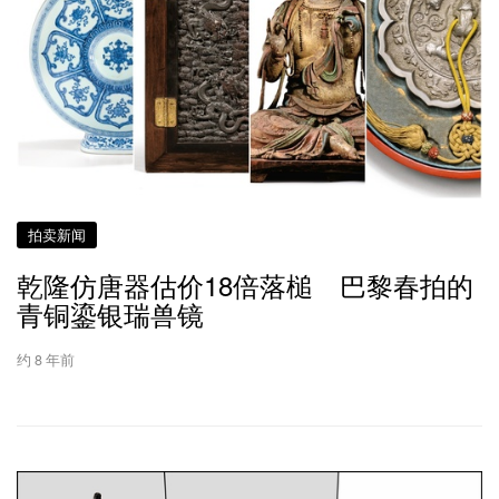
拍卖新闻
乾隆仿唐器估价18倍落槌 巴黎春拍的
青铜鎏银瑞兽镜
约 8 年前