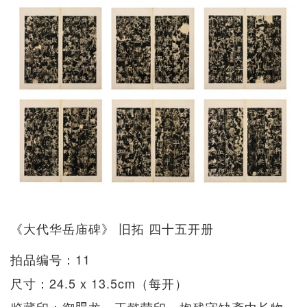
《大代华岳庙碑》 旧拓 四十五开册
拍品编号：11
尺寸：24.5 x 13.5cm（每开）
鉴藏印：御𧶽龙、王懿荣印、抱残守缺斋中长物、