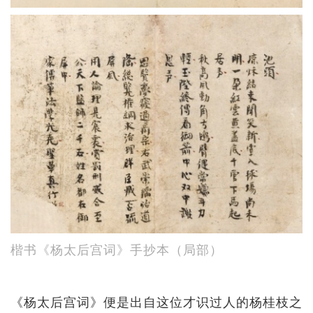
楷书《杨太后宫词》手抄本（局部）
《杨太后宫词》便是出自这位才识过人的杨桂枝之