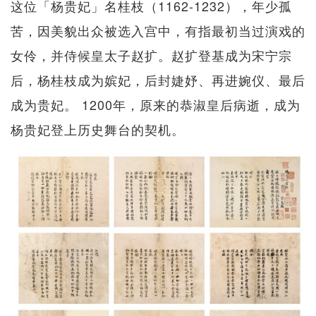
这位「杨贵妃」名桂枝（1162-1232），年少孤
苦，因美貌出众被选入宫中，有指最初当过演戏的
女伶，并侍候皇太子赵扩。赵扩登基成为宋宁宗
后，杨桂枝成为嫔妃，后封婕妤、再进婉仪、最后
成为贵妃。 1200年，原来的恭淑皇后病逝，成为
杨贵妃登上历史舞台的契机。