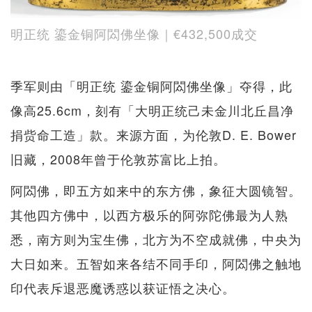
明正统 鎏金铜阿閦佛坐像｜€432,500成交
季军则由「明正统 鎏金铜阿閦佛坐像」夺得，此
像高25.6cm，刻有「大明正统己未金川北丘昌净
捐赀命工造」款。来源方面，为伦敦D. E. Bower
旧藏，2008年曾于伦敦苏富比上拍。
阿閦佛，即五方如来中的东方佛，象征大圆镜智。
其他四方佛中，以西方极乐的阿弥陀佛最为人熟
悉，南方则为宝生佛，北方为不空成就佛，中央为
大日如来。五智如来各结不同手印，阿閦佛之触地
印代表斥退恶魔诱惑以获证悟之决心。