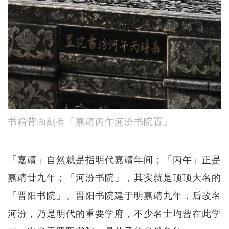
书箱背面刻有「嘉靖丙午河汾书院置」
「嘉靖」自然就是指明代嘉靖年间；「丙午」正是
嘉靖廿九年；「河汾书院」，其实就是顶顶大名的
「晋阳书院」。晋阳书院建于明嘉靖九年，后改名
河汾，乃是明代的重要学府，不少名士均曾在此学