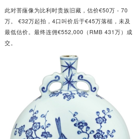
此对菩蕯像为比利时贵族旧藏，估价€50万 - 70
万。 €32万起拍，4口叫价后于€45万落槌，未及
最低估价。最终连佣€552,000（RMB 431万）成
交。