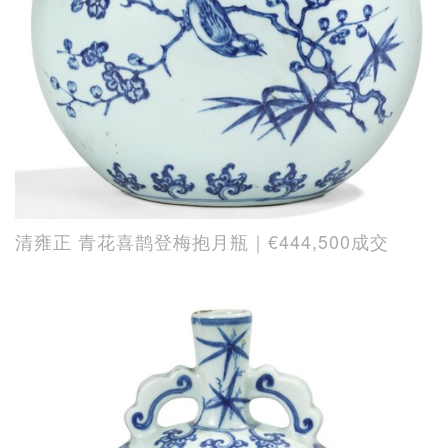
清雍正 青花喜鹊登梅抱月瓶｜€444,500成交