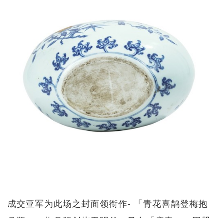
成交亚军为此场之封面领衔作- 「青花喜鹊登梅抱