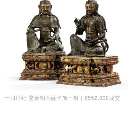
十四世纪 鎏金铜菩蕯坐像一对｜€552,000成交