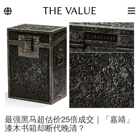
THE VALUE
最强黑马超估价25倍成交｜「嘉靖」
漆木书箱却断代晚清？