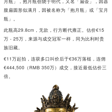
月瓶」，抱月瓶创烧于明代，又名「扁壶」，因器
腹扁圆形似满月，因被名称为「抱月瓶」或「宝月
瓶」。
此瓶高29.8cm，无款，行方断代雍正。估价€15
万 - 25万，来源与成交冠军一样，同为比利时贵
族旧藏。
€11万起拍，连获多口叫价后于€36万落槌，连佣
€444,500（RMB 350万）成交，接近最低估价三
倍。