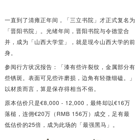
一直到了清雍正年间，「三立书院」才正式复名为
「晋阳书院」。光绪年间，晋阳书院与令德堂合
并，成为「山西大学堂」，就是现今山西大学的前
身。
参阅行方状况报告：「漆有些许裂纹，金属部分有
些锈斑。表面可见些许磨损，边角有轻微细磕。」
以材质而言，算是保存得相当不俗。
原本估价只是€8,000 - 12,000，最终却以€16万
落槌，连佣€20万（RMB 156万）成交，足有最
低估价的25倍，成为此场的「最强黑马」。