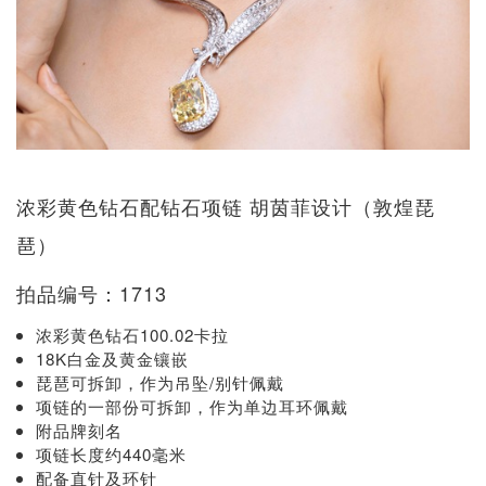
浓彩黄色钻石配钻石项链 胡茵菲设计（敦煌琵
琶）
拍品编号：1713
浓彩黄色钻石100.02卡拉
18K白金及黄金镶嵌
琵琶可拆卸，作为吊坠/别针佩戴
项链的一部份可拆卸，作为单边耳环佩戴
附品牌刻名
项链长度约440毫米
配备直针及环针