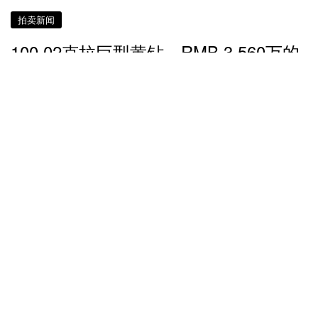
拍卖新闻
100.02克拉巨型黄钻 RMB 3,560万的
「敦煌琵琶」
接近 7 年前