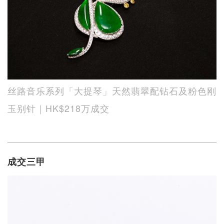
丝路音乐系列「大提琴」天然翡翠配钻石及粉色刚
玉别针｜HK$218万成交
成交三甲