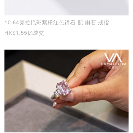
10.64克拉艳彩紫粉红色鑚石 配 鑚石 戒指｜
HK$1.55亿成交