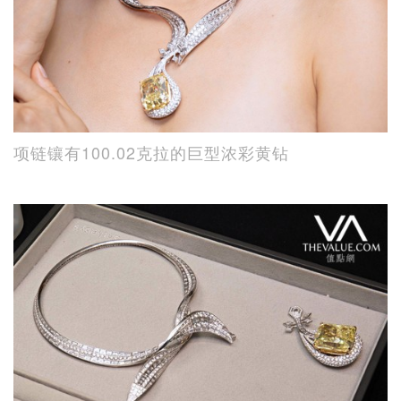
项链镶有100.02克拉的巨型浓彩黄钻