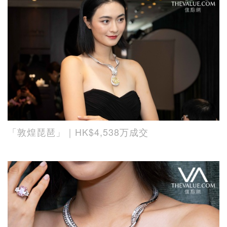
「敦煌琵琶」｜HK$4,538万成交