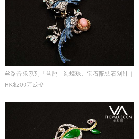
丝路音乐系列「蓝鹊」海螺珠、宝石配钻石别针｜
HK$200万成交