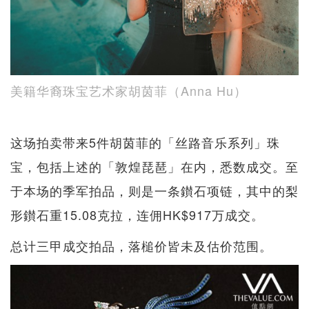
美籍华裔珠宝艺术家胡茵菲（Anna Hu）
这场拍卖带来5件胡茵菲的「丝路音乐系列」珠
宝，包括上述的「敦煌琵琶」在内，悉数成交。至
于本场的季军拍品，则是一条鑚石项链，其中的梨
形鑚石重15.08克拉，连佣HK$917万成交。
总计三甲成交拍品，落槌价皆未及估价范围。