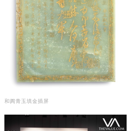
和阗青玉填金插屏