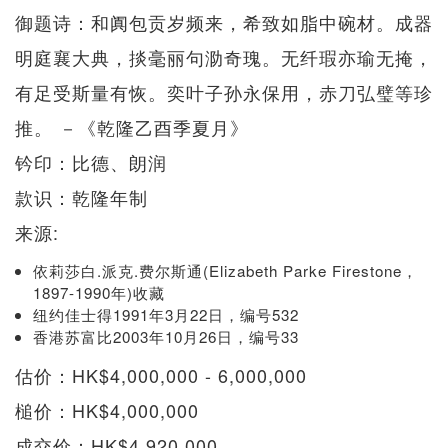
御题诗：和阗包贡岁频来，希致如脂中碗材。成器
明庭襄大典，掞毫丽句泐奇瑰。无纤瑕亦瑜无掩，
有足受斯量有恢。奕叶子孙永保用，赤刀弘璧等珍
推。 －《乾隆乙酉季夏月》
钤印：比德、朗润
款识：乾隆年制
来源:
依莉莎白.派克.费尔斯通(Elizabeth Parke Firestone，
1897-1990年)收藏
纽约佳士得1991年3月22日，编号532
香港苏富比2003年10月26日，编号33
估价：HK$4,000,000 - 6,000,000
槌价：HK$4,000,000
成交价：HK$4,920,000