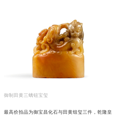
御制田黄三螭钮宝玺
最高价拍品为御宝昌化石与田黄组玺三件，乾隆皇