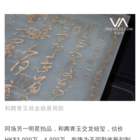
和阗青玉填金插屏局部
同场另一明星拍品，和阗青玉交龙钮玺，估价
HK$3,000万 - 4,000万。乾隆为不同勤政殿刻制