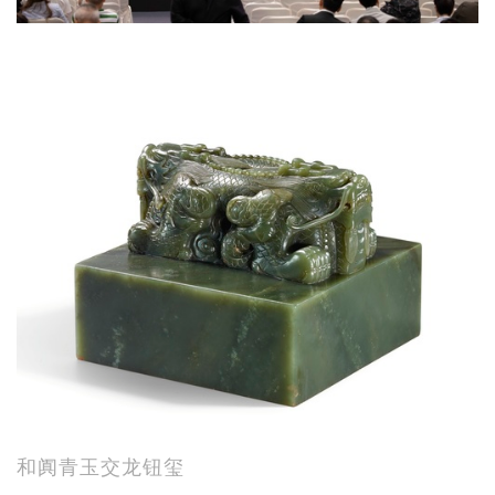
和阗青玉交龙钮玺