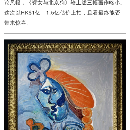
论尺幅，《裸女与北京狗》较上述三幅画作略小。
这次以HK$1亿 - 1.5亿估价上拍，且看最终能否
带来惊喜。