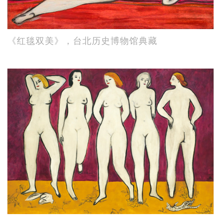
《红毯双美》，台北历史博物馆典藏