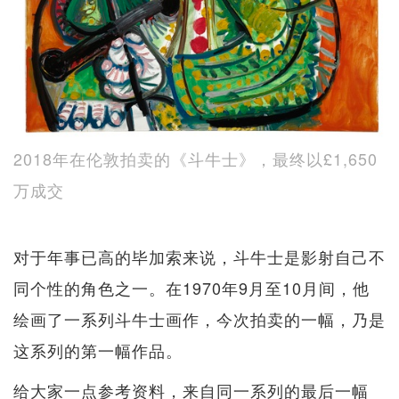
2018年在伦敦拍卖的《斗牛士》，最终以£1,650
万成交
对于年事已高的毕加索来说，斗牛士是影射自己不
同个性的角色之一。在1970年9月至10月间，他
绘画了一系列斗牛士画作，今次拍卖的一幅，乃是
这系列的第一幅作品。
给大家一点参考资料，来自同一系列的最后一幅