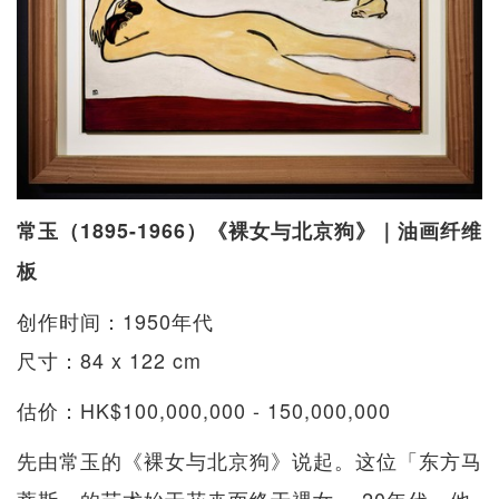
常玉（1895-1966）《裸女与北京狗》｜油画纤维
板
创作时间：1950年代
尺寸：84 x 122 cm
估价：HK$100,000,000 - 150,000,000
先由常玉的《裸女与北京狗》说起。这位「东方马