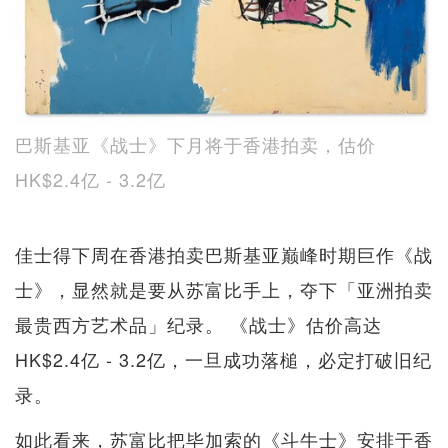
巴斯基亚《战士》下月将于香港拍卖，估价
HK$2.4亿 - 3.2亿
佳士得下周在香港拍卖巴斯基亚巅峰时期巨作《战
士》，显然就是要从苏富比手上，夺下「亚洲拍卖
最贵西方艺术品」纪录。 《战士》估价高达
HK$2.4亿 - 3.2亿，一旦成功落槌，必定打破旧纪
录。
如此看来，苏富比把毕加索的《斗牛士》安排于香