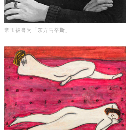
常玉被誉为「东方马蒂斯」