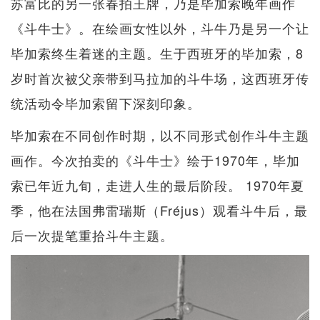
苏富比的另一张春拍王牌，乃是毕加索晚年画作
《斗牛士》。在绘画女性以外，斗牛乃是另一个让
毕加索终生着迷的主题。生于西班牙的毕加索，8
岁时首次被父亲带到马拉加的斗牛场，这西班牙传
统活动令毕加索留下深刻印象。
毕加索在不同创作时期，以不同形式创作斗牛主题
画作。今次拍卖的《斗牛士》绘于1970年，毕加
索已年近九旬，走进人生的最后阶段。 1970年夏
季，他在法国弗雷瑞斯（Fréjus）观看斗牛后，最
后一次提笔重拾斗牛主题。