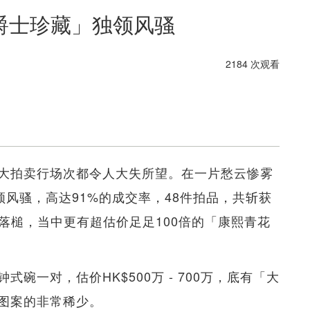
伟爵士珍藏」独领风骚
2184 次观看
大拍卖行场次都令人大失所望。在一片愁云惨雾
领风骚，高达91%的成交率，48件拍品，共斩获
价落槌，当中更有超估价足足100倍的「康熙青花
式碗一对，估价HK$500万 - 700万，底有「大
图案的非常稀少。