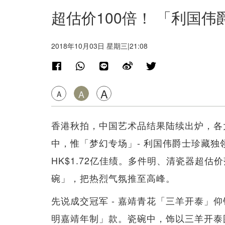
超估价100倍！ 「利国
2018年10月03日 星期三|21:08
A
A
A
香港秋拍，中国艺术品结果陆续出炉，各
中，惟「梦幻专场」- 利国伟爵士珍藏独
HK$1.72亿佳绩。多件明、清瓷器超估
碗」，把热烈气氛推至高峰。
先说成交冠军 - 嘉靖青花「三羊开泰」仰钟
明嘉靖年制」款。瓷碗中，饰以三羊开泰