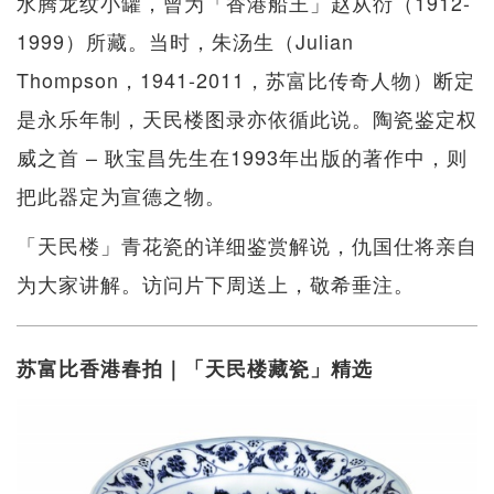
水腾龙纹小罐，曾为「香港船王」赵从衍（1912-
1999）所藏。当时，朱汤生（Julian
Thompson，1941-2011，苏富比传奇人物）断定
是永乐年制，天民楼图录亦依循此说。陶瓷鉴定权
威之首 – 耿宝昌先生在1993年出版的著作中，则
把此器定为宣德之物。
「天民楼」青花瓷的详细鉴赏解说，仇国仕将亲自
为大家讲解。访问片下周送上，敬希垂注。
苏富比香港春拍｜「天民楼藏瓷」精选