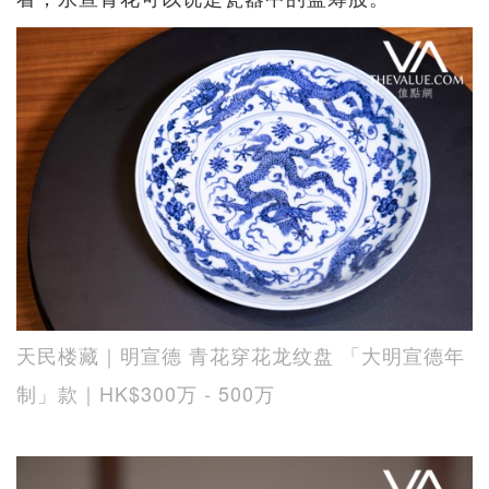
天民楼藏｜明宣德 青花穿花龙纹盘 「大明宣德年
制」款｜HK$300万 - 500万