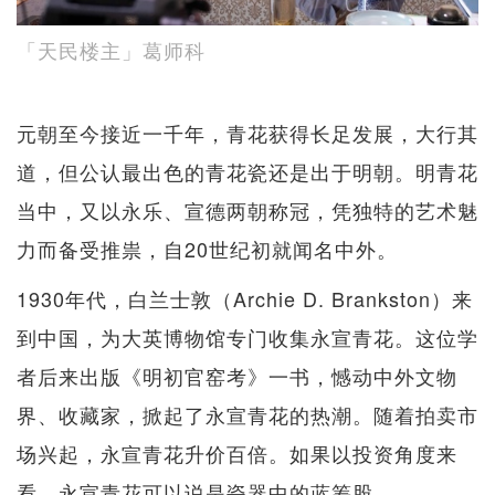
「天民楼主」葛师科
元朝至今接近一千年，青花获得长足发展，大行其
道，但公认最出色的青花瓷还是出于明朝。明青花
当中，又以永乐、宣德两朝称冠，凭独特的艺术魅
力而备受推祟，自20世纪初就闻名中外。
1930年代，白兰士敦（Archie D. Brankston）来
到中国，为大英博物馆专门收集永宣青花。这位学
者后来出版《明初官窑考》一书，憾动中外文物
界、收藏家，掀起了永宣青花的热潮。随着拍卖市
场兴起，永宣青花升价百倍。如果以投资角度来
看，永宣青花可以说是瓷器中的蓝筹股。