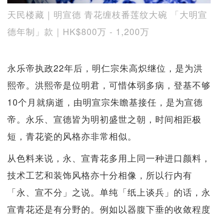
天民楼藏｜明宣德 青花缠枝番莲纹大碗 「大明宣
德年制」款｜HK$800万 - 1,200万
永乐帝执政22年后，明仁宗朱高炽继位，是为洪
熙帝。洪熙帝是位明君，可惜体弱多病，登基不够
10个月就病逝，由明宣宗朱瞻基接任，是为宣德
帝。永乐、宣德皆为明初盛世之朝，时间相距极
短，青花瓷的风格亦非常相似。
从色料来说，永、宣青花多用上同一种进口颜料，
技术工艺和装饰风格亦十分相像，所以行内有
「永、宣不分」之说。单纯「纸上谈兵」的话，永
宣青花还是有分野的。例如以器腹下垂的收敛程度