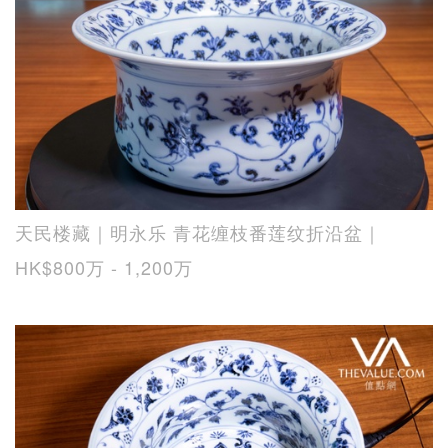
天民楼藏｜明永乐 青花缠枝番莲纹折沿盆｜
HK$800万 - 1,200万