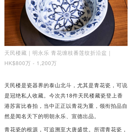
天民楼藏｜明永乐 青花缠枝番莲纹折沿盆｜
HK$800万 - 1,200万
天民楼是瓷器界的泰山北斗，尤其是青花瓷，可说
是冠绝私人收藏。今次共18件天民楼藏瓷登上香
港苏富比春拍，当中正正以青花为重，领衔拍品自
然是闻名天下的明朝永乐、宣德出品。
青花瓷的根源，可追溯至大唐盛世。所谓青花瓷，