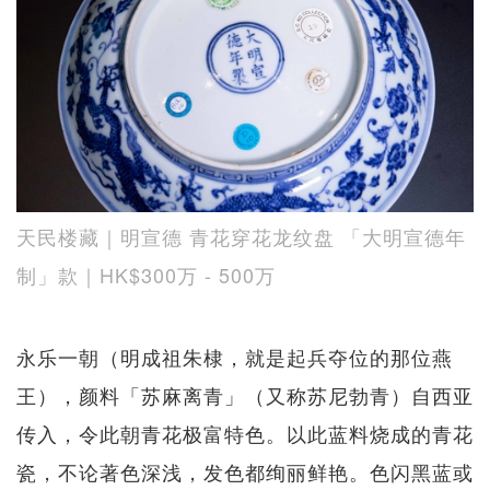
天民楼藏｜明宣德 青花穿花龙纹盘 「大明宣德年
制」款｜HK$300万 - 500万
永乐一朝（明成祖朱棣，就是起兵夺位的那位燕
王），颜料「苏麻离青」（又称苏尼勃青）自西亚
传入，令此朝青花极富特色。以此蓝料烧成的青花
瓷，不论著色深浅，发色都绚丽鲜艳。色闪黑蓝或