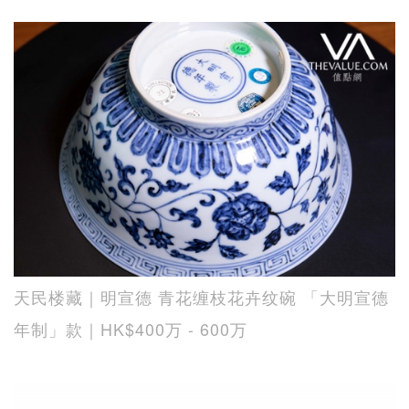
天民楼藏｜明宣德 青花缠枝花卉纹碗 「大明宣德
年制」款｜HK$400万 - 600万