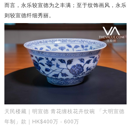
而言，永乐较宣德为之丰满；至于纹饰画风，永乐
则较宣德纤细秀丽。
天民楼藏｜明宣德 青花缠枝花卉纹碗 「大明宣德
年制」款｜HK$400万 - 600万