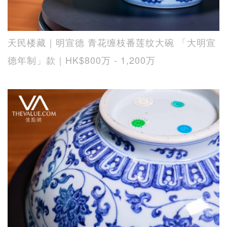
天民楼藏｜明宣德 青花缠枝番莲纹大碗 「大明宣
德年制」款｜HK$800万 - 1,200万