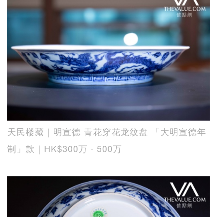
天民楼藏｜明宣德 青花穿花龙纹盘 「大明宣德年
制」款｜HK$300万 - 500万