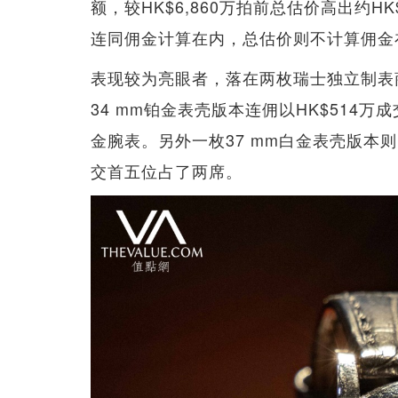
额，较HK$6,860万拍前总估价高出约H
连同佣金计算在内，总估价则不计算佣金
表现较为亮眼者，落在两枚瑞士独立制表商Phili
34 mm铂金表壳版本连佣以HK$514
金腕表。另外一枚37 mm白金表壳版本则以H
交首五位占了两席。