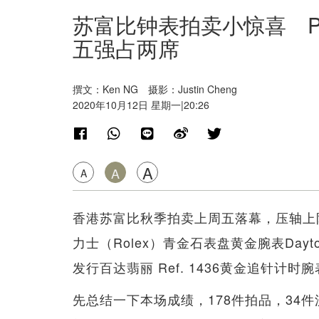
苏富比钟表拍卖小惊喜 Phillip
五强占两席
撰文：Ken NG 摄影：Justin Cheng
2020年10月12日 星期一|20:26
A
A
A
香港苏富比秋季拍卖上周五落幕，压轴上
力士（Rolex）青金石表盘黄金腕表Dayton
发行百达翡丽 Ref. 1436黄金追针
先总结一下本场成绩，178件拍品，34件流