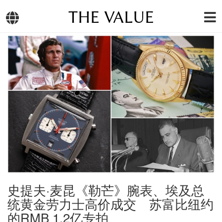
THE VALUE
史提夫·麦昆《勒芒》腕表、埃及总
统黄金劳力士高价成交 苏富比纽约
的RMB 1.2亿专拍