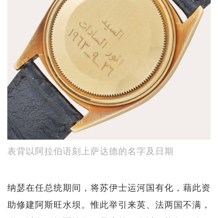
表背以阿拉伯语刻上萨达德的名字及日期
纳瑟在任总统期间，将苏伊士运河国有化，藉此资
助修建阿斯旺水坝。惟此举引来英、法两国不满，