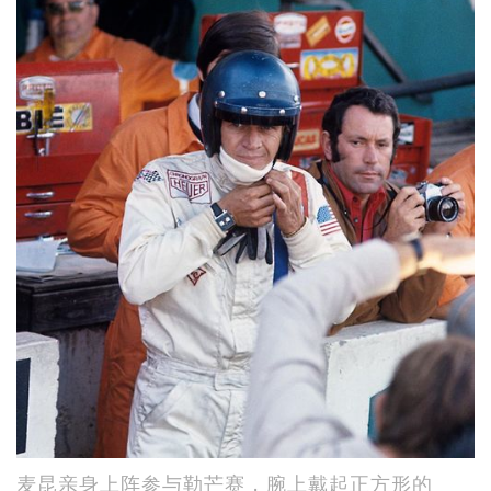
麦昆亲身上阵参与勒芒赛，腕上戴起正方形的