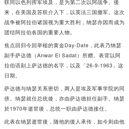
联同以色列挥军埃及，是为第二次以阿战争。後
来，在美国及苏联介入下，以英法三国撤军。这次
战争被阿拉伯诸国视为重大胜利，纳瑟亦因而成为
团结阿拉伯各国的重要人物。
焦点回归今回举槌的黄金Day-Date，此表乃纳瑟
副手萨达德（Anwar El Sadat）所赠。表背以阿
拉伯语刻上萨达德的名字，以及「26-9-1963」这
日期。
萨达德与纳瑟关系密切，两人是埃及军事学院的同
侪。纳瑟就任总统後，亦由萨达德担任副手。纳瑟
於1970年逝世後，总统一职由萨达德接任。
此表在纳瑟逝世後，随他的後人承传，如今则由他