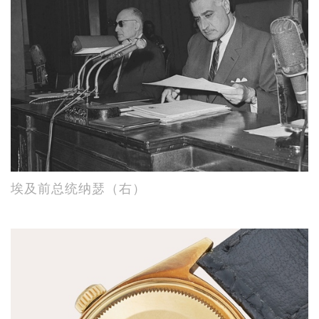
埃及前总统纳瑟（右）