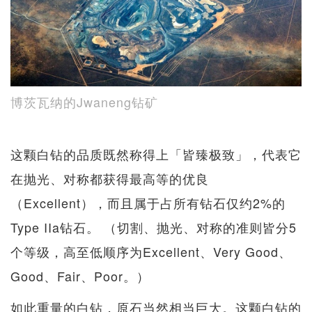
博茨瓦纳的Jwaneng钻矿
这颗白钻的品质既然称得上「皆臻极致」，代表它
在抛光、对称都获得最高等的优良
（Excellent），而且属于占所有钻石仅约2%的
Type IIa钻石。 （切割、抛光、对称的准则皆分5
个等级，高至低顺序为Excellent、Very Good、
Good、Fair、Poor。）
如此重量的白钻，原石当然相当巨大。这颗白钻的