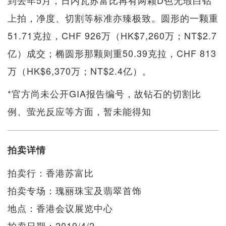
到去年5月，日内瓦苏富比再有两颗D色无瑕白钻
上拍，净度、切割等标准亦臻极致。圆形的一颗重
51.71克拉，CHF 926万（HK$7,260万；NT$2.7
亿）成交；椭圆形那颗则重50.39克拉，CHF 813
万（HK$6,370万；NT$2.4亿）。
*官方尚未公开GIA报告编号，故钻石的切割比
例、萤光反应等方面，暂未能得知
拍卖详情
拍卖行：香港苏富比
拍卖专场：瑰丽珠宝及翡翠首饰
地点：香港会议展览中心
拍卖日期：2019/4/2