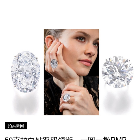
拍卖新闻
50克拉白钻双双领衔 一圆一椭RMB