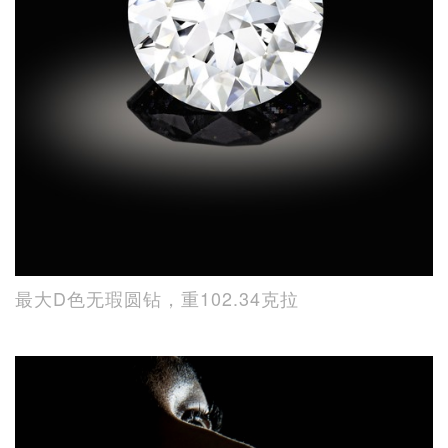
最大D色无瑕圆钻，重102.34克拉