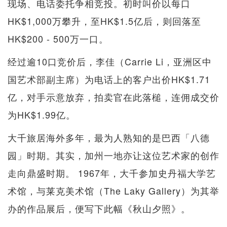
现场、电话委托争相竞投。初时叫价以每口
HK$1,000万攀升，至HK$1.5亿后，则回落至
HK$200 - 500万一口。
经过逾10口竞价后，李佳（Carrie Li，亚洲区中
国艺术部副主席）为电话上的客户出价HK$1.71
亿，对手示意放弃，拍卖官在此落槌，连佣成交价
为HK$1.99亿。
大千旅居海外多年，最为人熟知的是巴西「八德
园」时期。其实，加州一地亦让这位艺术家的创作
走向鼎盛时期。 1967年，大千参加史丹福大学艺
术馆，与莱克美术馆（The Laky Gallery）为其举
办的作品展后，便写下此幅《秋山夕照》。