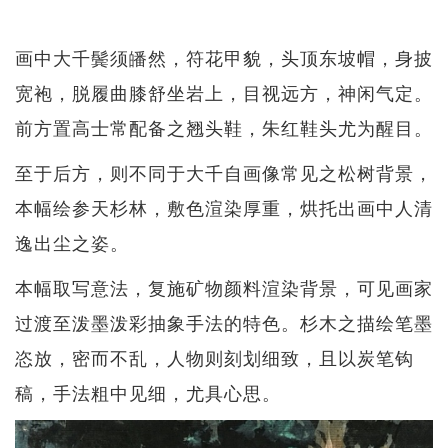
画中大千鬓须皤然，符花甲貌，头顶东坡帽，身披
宽袍，脱履曲膝舒坐岩上，目视远方，神闲气定。
前方置高士常配备之翘头鞋，朱红鞋头尤为醒目。
至于后方，则不同于大千自画像常见之松树背景，
本幅绘参天杉林，敷色渲染厚重，烘托出画中人清
逸出尘之姿。
本幅取写意法，复施矿物颜料渲染背景，可见画家
过渡至泼墨泼彩抽象手法的特色。杉木之描绘笔墨
恣放，密而不乱，人物则刻划细致，且以炭笔钩
稿，手法粗中见细，尤具心思。