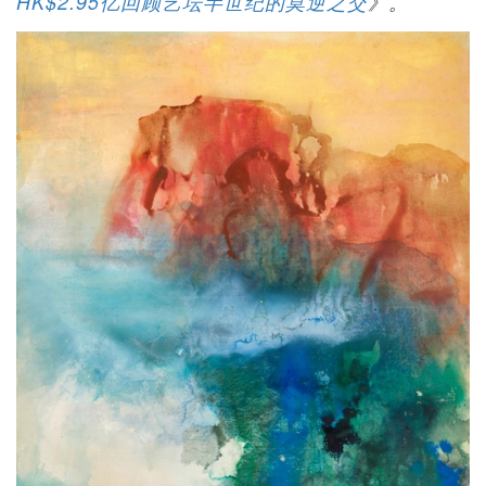
HK$2.95亿回顾艺坛半世纪的莫逆之交
》。