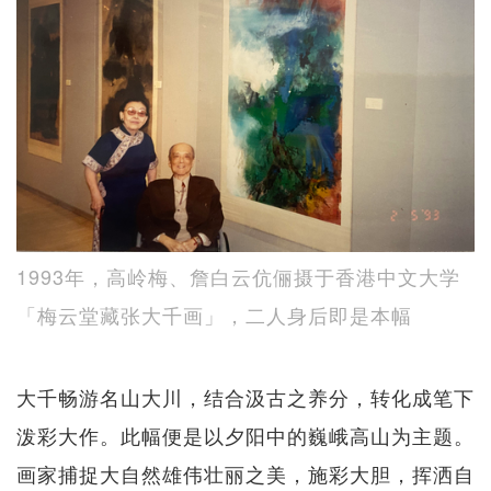
1993年，高岭梅、詹白云伉俪摄于香港中文大学
「梅云堂藏张大千画」，二人身后即是本幅
大千畅游名山大川，结合汲古之养分，转化成笔下
泼彩大作。此幅便是以夕阳中的巍峨高山为主题。
画家捕捉大自然雄伟壮丽之美，施彩大胆，挥洒自