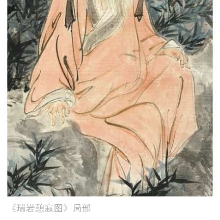
《瑞岩憩寂图》局部