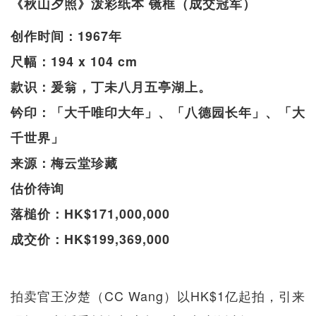
《秋山夕照》泼彩纸本 镜框（成交冠军）
创作时间：1967年
尺幅：194 x 104 cm
款识：爰翁，丁未八月五亭湖上。
钤印：「大千唯印大年」、「八德园长年」、「大
千世界」
来源：梅云堂珍藏
估价待询
落槌价：HK$171,000,000
成交价：HK$199,369,000
拍卖官王汐楚（CC Wang）以HK$1亿起拍，引来