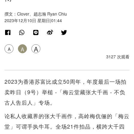
撰文：Clover、趙志瀚 Ryan Chiu
2023年12月10日 星期日|01:44
A
A
A
3127 次观看
2023为香港苏富比成立50周年，年度最后一场拍
卖昨日（9号）举槌 -「梅云堂藏张大千画 - 不负
古人吿后人」专场。
论私人收藏界的张大千画作，高岭梅伉俪的「梅云
堂」可谓手执牛耳。全场21件拍品，横跨大千四