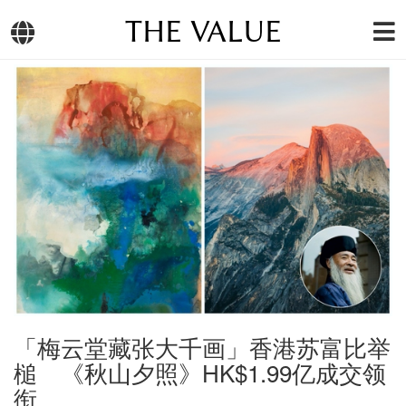
THE VALUE
「梅云堂藏张大千画」香港苏富比举
槌 《秋山夕照》HK$1.99亿成交领
衔