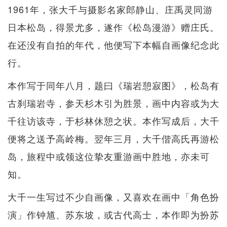
1961年，张大千与摄影名家郎静山、庄禹灵同游
日本松岛，得景尤多，遂作《松岛漫游》赠庄氏。
在还没有自拍的年代，他便写下本幅自画像纪念此
行。
本作写于同年八月，题曰《瑞岩憩寂图》，松岛有
古刹瑞岩寺，参天杉木引为胜景，画中内容或为大
千往访该寺，于杉林休憩之状。本作写成后，大千
便将之送予高岭梅。翌年三月，大千偕高氏再游松
岛，旅程中或领这位挚友重游画中胜地，亦未可
知。
大千一生写过不少自画像，又喜欢在画中「角色扮
演」作钟馗、苏东坡，或古代高士，本作即为扮苏