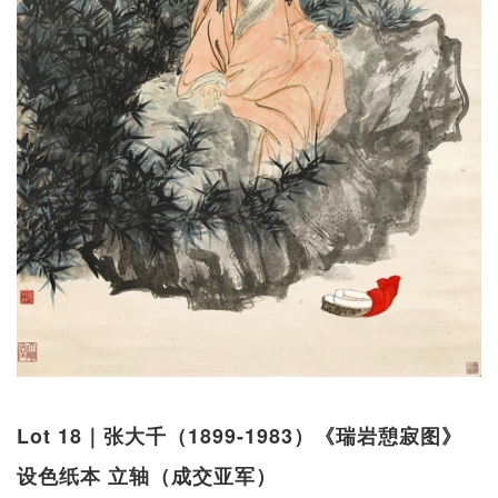
Lot 18｜张大千（1899-1983）《瑞岩憩寂图》
设色纸本 立轴（成交亚军）