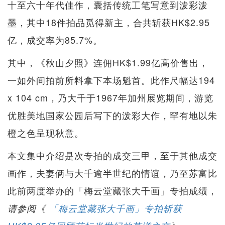
十至六十年代佳作，囊括传统工笔写意到泼彩泼
墨，其中18件拍品觅得新主，合共斩获HK$2.95
亿，成交率为85.7%。
其中，《秋山夕照》连佣HK$1.99亿高价售出，
一如外间拍前所料拿下本场魁首。此作尺幅达194
x 104 cm，乃大千于1967年加州展览期间，游览
优胜美地国家公园后写下的泼彩大作，罕有地以朱
橙之色呈现秋意。
本文集中介绍是次专拍的成交三甲，至于其他成交
画作，夫妻俩与大千逾半世纪的情谊，乃至苏富比
此前两度举办的「梅云堂藏张大千画」专拍成绩，
请参阅《
「梅云堂藏张大千画」专拍斩获