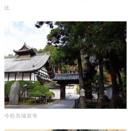
比
今松岛瑞岩寺