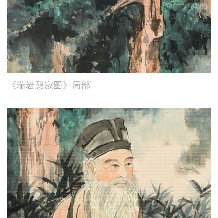
《瑞岩憩寂图》局部