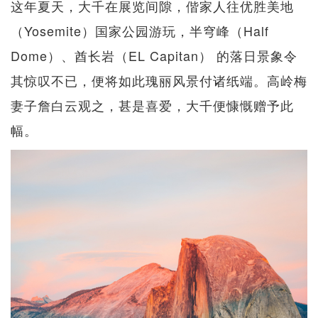
这年夏天，大千在展览间隙，偕家人往优胜美地
（Yosemite）国家公园游玩，半穹峰（Half
Dome）、酋长岩（EL Capitan） 的落日景象令
其惊叹不已，便将如此瑰丽风景付诸纸端。高岭梅
妻子詹白云观之，甚是喜爱，大千便慷慨赠予此
幅。