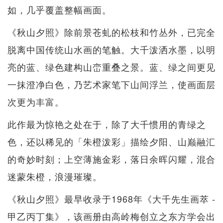
如，几乎覆盖整幅画面。
《秋山夕照》除前景苍虬的松枝和竹丛外，已完全
脱离中国传统山水画的笔触。大千泼洒水墨，以明
亮的蓝、绿色建构山峦重叠之景。蓝、绿之间更见
一抹澄净白色，乃艺术家笔下山间浮兰，使画面层
次更为丰富。
此作最为惊艳之处在于，除了大千惯用的青绿之
色，还以稀见的「朱橙泼彩」描绘夕阳、山巅融汇
的奇妙时刻；上空薄施金彩，落日余晖闪耀，混合
迷蒙朱橙，浪漫璀璨。
《秋山夕照》最早收录于1968年《大千先生画萃 -
甲乙丙丁集》，该画册由高岭梅创立之东方学会出