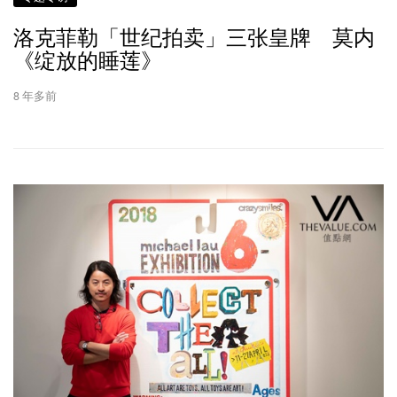
洛克菲勒「世纪拍卖」三张皇牌 莫内
《绽放的睡莲》
8 年多前