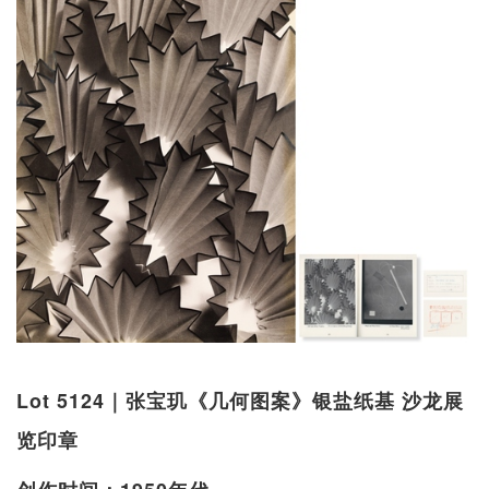
Lot 5124｜张宝玑《几何图案》银盐纸基 沙龙展
览印章