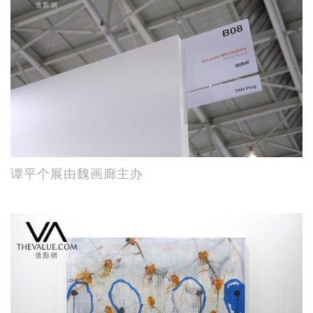
谭平个展由魏画廊主办