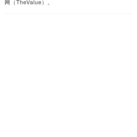
网（TheValue）。