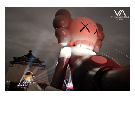
近期展览
KAWS巨型创作袭台 10层楼高坐镇中
正纪念堂
7 年多前