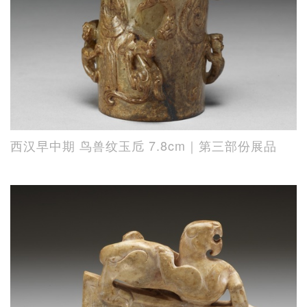
西汉早中期 鸟兽纹玉卮 7.8cm｜第三部份展品