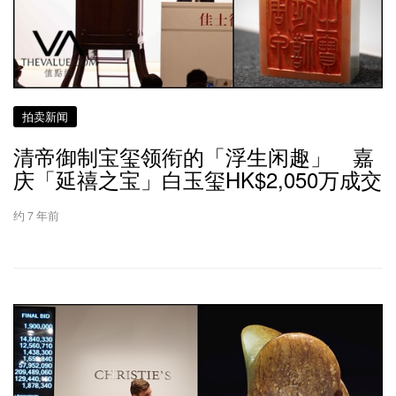
拍卖新闻
清帝御制宝玺领衔的「浮生闲趣」 嘉
庆「延禧之宝」白玉玺HK$2,050万成交
约 7 年前