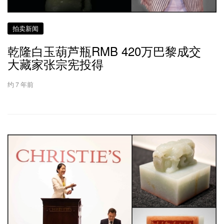
拍卖新闻
乾隆白玉葫芦瓶RMB 420万巴黎成交
大藏家张宗宪投得
约 7 年前