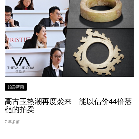
拍卖新闻
高古玉热潮再度袭来 能以估价44倍落
槌的拍卖
7 年多前