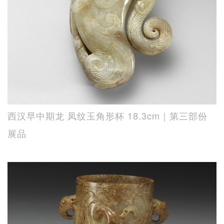
西汉早中期龙 凤纹玉角形杯 18.3cm｜第三部份
展品