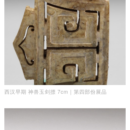
西汉早期 神兽玉剑摽 7cm｜第四部份展品