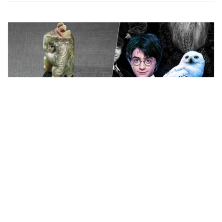
拍卖新闻
《哈利波特》以外的猫头鹰 解构高古
动物玉器