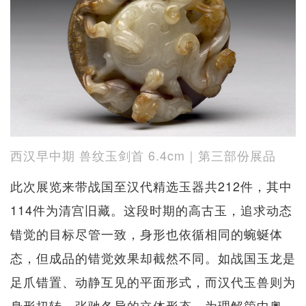
西汉早中期 兽纹玉剑首 6.4cm｜第三部份展品
此次展览来带战国至汉代精选玉器共212件，其中
114件为清宫旧藏。这段时期的高古玉，追求动态
错觉的目标尽管一致，身形也依循相同的蜿蜒体
态，但成品的错觉效果却截然不同。如战国玉龙是
足爪错置、动静互见的平面形式，而汉代玉兽则为
身形扭转、张驰各异的立体形态。为理解箇中奥