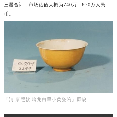
三器合计，市场估值大概为740万 - 970万人民
币。
「清 康熙款 暗龙白里小黄瓷碗」原貌