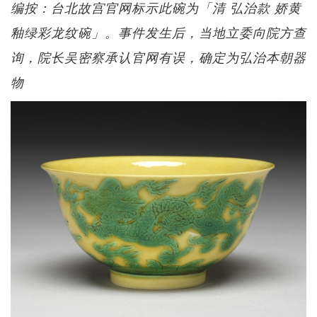
编按：台北故宫官网标示此碗为「清 弘治款 娇黄
釉绿彩龙纹碗」。事件发生后，当地立委向院方查
询，院长吴密察承认官网有误，确定为弘治本朝器
物