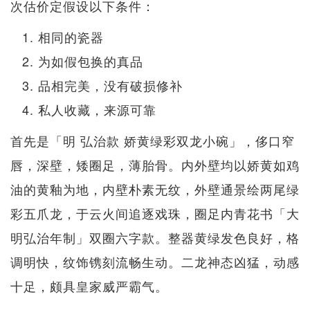
次估价定假设以下条件：
相同的瓷器
为如假包换的真品
品相完美，没有破损修补
私人收藏，来源可靠
首先是「明 弘治款 娇黄绿彩双龙小碗」，侈口窄
唇，深壁，矮圈足，薄胎骨。内外壁均以娇黄如鸡
油的黄釉为地，内壁朴素无纹，外壁通景绘两尾绿
彩五爪龙，于云火间追逐戏珠，圈足内青花书「大
明弘治年制」双圈六字款。整器黄绿发色良好，格
调明快，纹饰镌刻流畅生动。二龙神态凶猛，动感
十足，颇具皇家威严霸气。