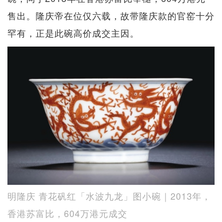
售出。隆庆帝在位仅六载，故带隆庆款的官窑十分
罕有，正是此碗高价成交主因。
明隆庆 青花矾红「水波九龙」图小碗｜2013年，
香港苏富比，604万港元成交