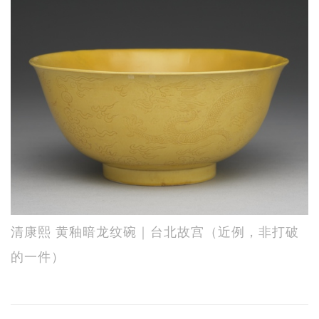
清康熙 黄釉暗龙纹碗｜台北故宫（近例，非打破
的一件）