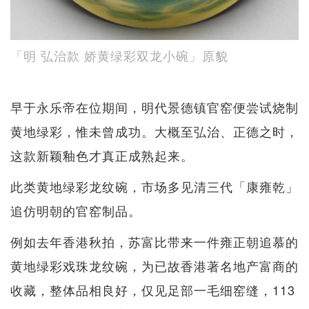
「明 弘治款 娇黄绿彩双龙小碗」原貌
早于永乐帝在位期间，明代景德镇官窑便尝试烧制
黄地绿彩，惟未曾成功。大概至弘治、正德之时，
这款新颖釉色才真正成熟起来。
此类黄地绿彩龙纹碗，市场多见清三代「康雍乾」
追仿明朝的官窑制品。
例如去年香港秋拍，苏富比带来一件雍正朝追慕的
黄地绿彩戏珠龙纹碗，为已故香港著名地产富商的
收藏，整体品相良好，仅见足部一毛细窑缝，113