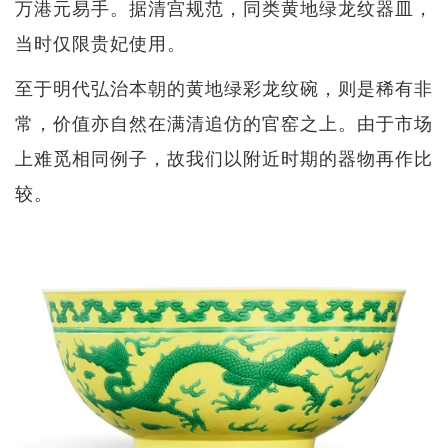
万港元易手。据清宫规范，同类黄地绿龙纹器皿，
当时仅限贵妃使用。
至于明代弘治本朝的黄地绿彩龙纹碗，则是稀有非
常，价值亦自然在满清追仿的官窑之上。由于市场
上难觅相同例子，故我们以附近时期的器物再作比
较。