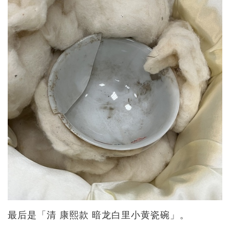
最后是「清 康熙款 暗龙白里小黄瓷碗」。