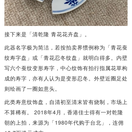
接下来是「清乾隆 青花花卉盘」。
此器名字极为简洁，若按拍卖界惯例称为「青花蚕
纹寿字盘」或「青花忍冬纹盘」就明白得多。内壁
写六个蚕纹变形寿字，中心纹饰有拍行指属花草构
成的寿字，亦有人认为是变形忍冬。外壁近圈足处
则绘画了一圈如意头。
此类寿意纹饰盘，自清初至清末皆有烧制，市场上
不算稀有。 2018年4月，香港佳士得有一对乾隆
朝的上拍，来源为「1980年代购于台北」，连佣