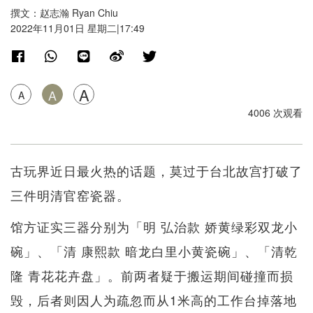
撰文：赵志瀚 Ryan Chiu
2022年11月01日 星期二|17:49
A
A
A
4006 次观看
古玩界近日最火热的话题，莫过于台北故宫打破了
三件明清官窑瓷器。
馆方证实三器分别为「明 弘治款 娇黄绿彩双龙小
碗」、「清 康熙款 暗龙白里小黄瓷碗」、「清乾
隆 青花花卉盘」。前两者疑于搬运期间碰撞而损
毁，后者则因人为疏忽而从1米高的工作台掉落地