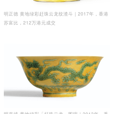
明正德 黄地绿彩赶珠云龙纹渣斗｜2017年，香港
苏富比，212万港元成交
明嘉靖 黄地绿彩「赶珠云龙」图碗｜2013年，香