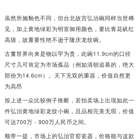
虽然所施釉色不同，但台北故宫弘治碗同样当世稀
见，加上黄地绿彩为明室御用颜色，要比青花矾红
高级，故重要性绝不逊于隆庆龙纹碗。
古董世界向来是物以罕为贵，此碗11.9cm的口径
尺寸几可肯定为市场孤品（例如清朝追慕的，绝大
部份为14.6cm）。天下无双的重器，价值自然更
为高昂
按上述一众比较例子推断，若拍卖场上出现如此一
件弘治黄地绿彩龙纹小碗，且品相完美无瑕，价值
可达700万 - 900万人民币之间。
顺带一提，市场上的弘治官窑瓷器，价格能与这款