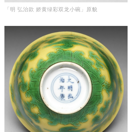
「明 弘治款 娇黄绿彩双龙小碗」原貌