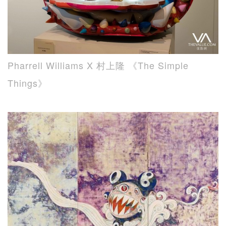
Pharrell Williams X 村上隆 《The Simple
Things》