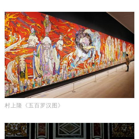
村上隆《五百罗汉图》