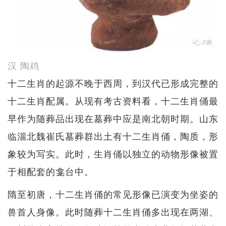
汉 陶鸡
十二生肖的起源不晚于西周，到汉代已形成完整的
十二生肖配属。从现有考古资料看，十二生肖俑最
早作为随葬品出现在墓葬中应是南北朝时期。山东
临淄北魏崔氏墓葬群出土有十二生肖俑，陶质，形
象较为写实。此时，生肖俑以独立的动物形像被置
于相配套的龛台中。
隋至初唐，十二生肖俑的常见形像已演变为坐姿的
兽首人身像。此时随葬十二生肖俑多出现在两湖、