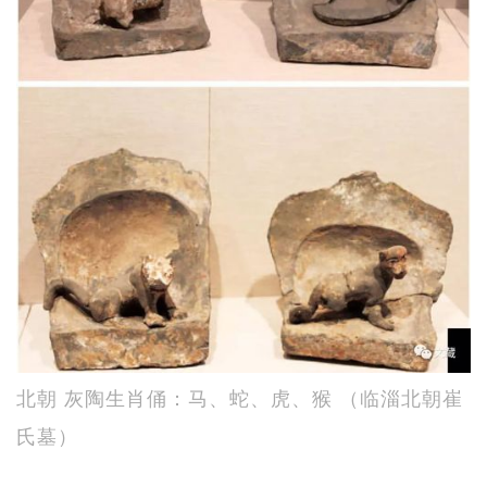
北朝 灰陶生肖俑：马、蛇、虎、猴 （临淄北朝崔
氏墓）